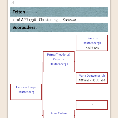
d:
Feiten
16 APR 1738 - Christening - ;
Kerkrade
Voorouders
Henricus
Dautzenbergh
-
5 APR 1750
Petrus (Theodorus)
Casparus
Dautzenbergh
-
Maria Dautzenbergh
ABT 1672
-
18 JUL 1766
Henricus Joseph
Dautzenberg
-
?
Anna Tiellen
-