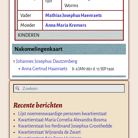
1901
Worms
Vader
Mathias Josephus Haenraets
Moeder
Anna Maria Kremers
KINDEREN
Nakomelingenkaart
1
Johannes Josephus Dautzenberg
+
Anna Gertrud Haanraets
b:
6 JAN 1851
d:
15 SEP 1926
Recente berichten
Lijst noemenswaardige personen kwartierstaat
Kwartierstaat Maria Cornelia Alexandra Bosma
Kwartierstaat Ivo Ferdinand Josephus Groothedde
Kwartierstaat Wijnanda de Zwart