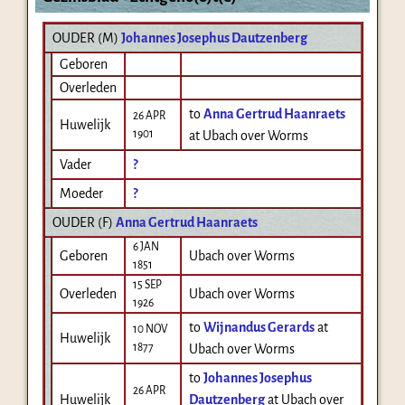
OUDER (
M
)
Johannes Josephus Dautzenberg
Geboren
Overleden
to
Anna Gertrud Haanraets
26 APR
Huwelijk
1901
at Ubach over Worms
Vader
?
Moeder
?
OUDER (
F
)
Anna Gertrud Haanraets
6 JAN
Geboren
Ubach over Worms
1851
15 SEP
Overleden
Ubach over Worms
1926
to
Wijnandus Gerards
at
10 NOV
Huwelijk
1877
Ubach over Worms
to
Johannes Josephus
26 APR
Huwelijk
Dautzenberg
at Ubach over