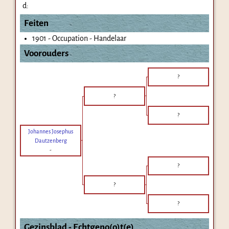
d:
Feiten
1901 - Occupation - Handelaar
Voorouders
?
?
?
Johannes Josephus
Dautzenberg
-
?
?
?
Gezinsblad - Echtgeno(o)t(e)