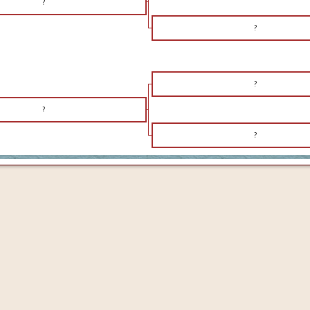
?
?
?
?
?