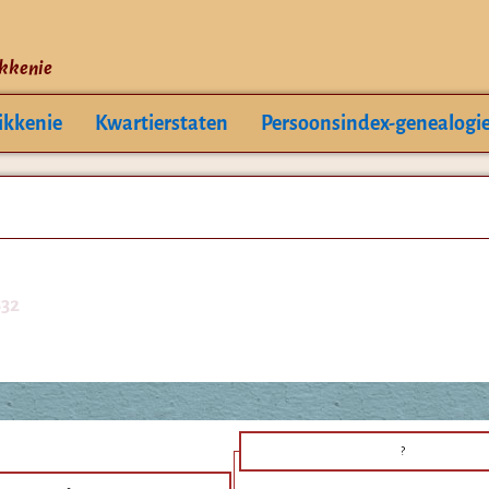
ikkenie
ikkenie
Kwartierstaten
Persoonsindex-genealogi
832
?