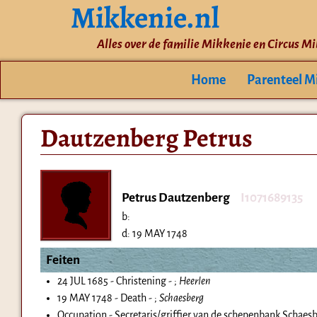
Mikkenie.nl
Alles over de familie Mikkenie en Circus M
Home
Parenteel M
Dautzenberg Petrus
Petrus Dautzenberg
I1071689135
b:
d:
19 MAY 1748
Feiten
24 JUL 1685 - Christening - ;
Heerlen
19 MAY 1748 - Death - ;
Schaesberg
Occupation - Secretaris/griffier van de schepenbank Schaes