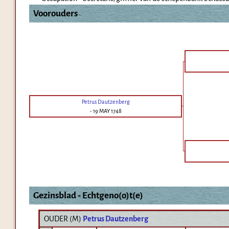
Voorouders
Petrus Dautzenberg
-
19 MAY 1748
Gezinsblad - Echtgeno(o)t(e)
OUDER (
M
)
Petrus Dautzenberg