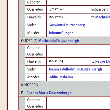
Geboren
Overleden
Schaesberg
19 MAY 1748
Huwelijk
to
Mechteld
28 SEP 1705
Vader
Goswinus Doutzenberg
Moeder
Johanna Jungen
OUDER (
F
)
Mechteldis Dautzenbergh
Geboren
Overleden
Huwelijk
to
Petrus D
28 SEP 1705
Vader
Joannes Wilhelmus Dautzenbergh
Moeder
Odilia Rosbaum
KINDEREN
F
Joanna Maria Doutzenbergh
Geboren
Overleden