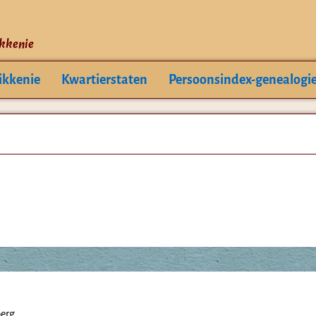
ikkenie
ikkenie
Kwartierstaten
Persoonsindex-genealogi
berg