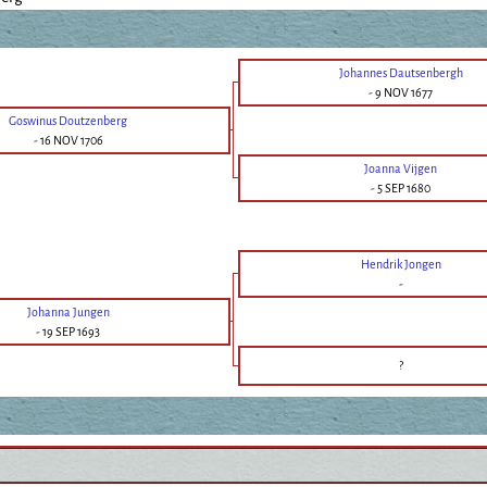
Johannes Dautsenbergh
-
9 NOV 1677
Goswinus Doutzenberg
-
16 NOV 1706
Joanna Vijgen
-
5 SEP 1680
Hendrik Jongen
-
Johanna Jungen
-
19 SEP 1693
?