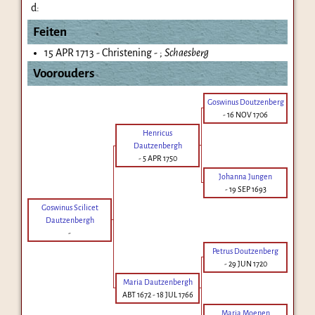
d:
Feiten
15 APR 1713 - Christening - ;
Schaesberg
Voorouders
Goswinus Doutzenberg
-
16 NOV 1706
Henricus
Dautzenbergh
-
5 APR 1750
Johanna Jungen
-
19 SEP 1693
Goswinus Scilicet
Dautzenbergh
-
Petrus Doutzenberg
-
29 JUN 1720
Maria Dautzenbergh
ABT 1672
-
18 JUL 1766
Maria Moenen