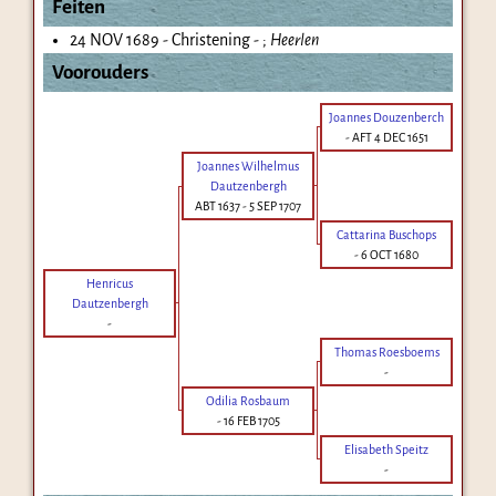
Feiten
24 NOV 1689 - Christening - ;
Heerlen
Voorouders
Joannes Douzenberch
-
AFT 4 DEC 1651
Joannes Wilhelmus
Dautzenbergh
ABT 1637
-
5 SEP 1707
Cattarina Buschops
-
6 OCT 1680
Henricus
Dautzenbergh
-
Thomas Roesboems
-
Odilia Rosbaum
-
16 FEB 1705
Elisabeth Speitz
-