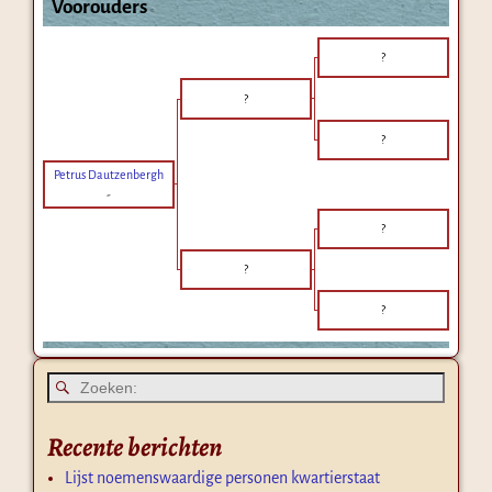
Voorouders
?
?
?
Petrus Dautzenbergh
-
?
?
?
Recente berichten
Lijst noemenswaardige personen kwartierstaat