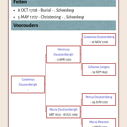
Feiten
8 OCT 1708 - Burial - ;
Schaesberg
5 MAY 1707 - Christening - ;
Schaesberg
Voorouders
Goswinus Doutzenberg
-
16 NOV 1706
Henricus
Dautzenbergh
-
5 APR 1750
Johanna Jungen
-
19 SEP 1693
Goswinus
Dauzenbergh
-
Petrus Doutzenberg
-
29 JUN 1720
Maria Dautzenbergh
ABT 1672
-
18 JUL 1766
Maria Moenen
-
9 MAR 1709