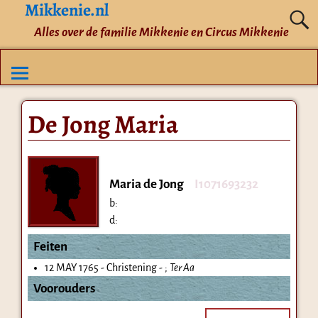
Mikkenie.nl
Alles over de familie Mikkenie en Circus Mikkenie
De Jong Maria
Maria de Jong
I1071693232
b:
d:
Feiten
12 MAY 1765 - Christening - ;
Ter Aa
Voorouders