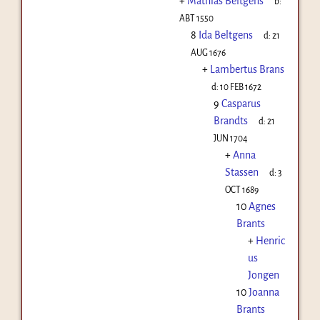
+
Mathias Beltgens
b:
ABT 1550
8
Ida Beltgens
d:
21
AUG 1676
+
Lambertus Brans
d:
10 FEB 1672
9
Casparus
Brandts
d:
21
JUN 1704
+
Anna
Stassen
d:
3
OCT 1689
10
Agnes
Brants
+
Henric
us
Jongen
10
Joanna
Brants