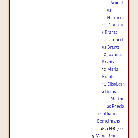
+
Arnold
us
Hermens
10
Dionisiu
s Brants
10
Lambert
us Brants
10
Joannes
Brants
10
Maria
Brants
10
Elisabeth
a Brans
+
Matthi
as Roecks
+
Catharina
Bemelmans
d:
24 FEB 1730
9
Maria Brans