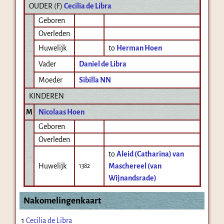
OUDER (
F
)
Cecilia de Libra
Geboren
Overleden
Huwelijk
to
Herman Hoen
Vader
Daniel de Libra
Moeder
Sibilla NN
KINDEREN
M
Nicolaas Hoen
Geboren
Overleden
to
Aleid (Catharina) van
Huwelijk
Maschereel (van
1382
Wijnandsrade)
Nakomelingenkaart
1
Cecilia de Libra