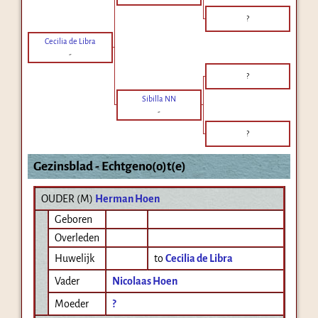
?
Cecilia de Libra
-
?
Sibilla NN
-
?
Gezinsblad - Echtgeno(o)t(e)
OUDER (
M
)
Herman Hoen
Geboren
Overleden
Huwelijk
to
Cecilia de Libra
Vader
Nicolaas Hoen
Moeder
?