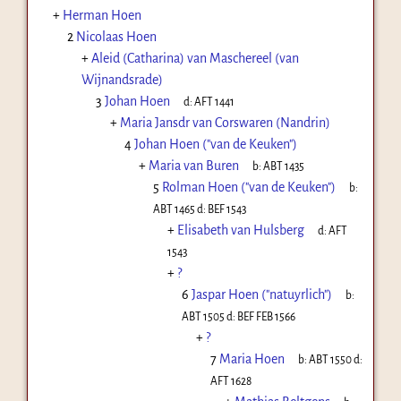
+
Herman Hoen
2
Nicolaas Hoen
+
Aleid (Catharina) van Maschereel (van
Wijnandsrade)
3
Johan Hoen
d:
AFT 1441
+
Maria Jansdr van Corswaren (Nandrin)
4
Johan Hoen ("van de Keuken")
+
Maria van Buren
b:
ABT 1435
5
Rolman Hoen ("van de Keuken")
b:
ABT 1465
d:
BEF 1543
+
Elisabeth van Hulsberg
d:
AFT
1543
+
?
6
Jaspar Hoen ("natuyrlich")
b:
ABT 1505
d:
BEF FEB 1566
+
?
7
Maria Hoen
b:
ABT 1550
d:
AFT 1628