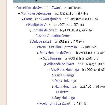
1
Corneli(u)s de Swart (de Zwart)
d:
20 FEB 1830
+
Maria van Le(e)uwen
b:
21 DEC 1758
d:
14 SEP 1842
2
Cornelis de Zwart (junior)
b:
21 APR 1802
d:
18 JUL 1836
+
Neeltje de Vink
b:
15 OCT 1793
d:
BEF 1869
3
Cornelis de Zwart
b:
9 JUN 1827
d:
17 APR 1891
+
Clazina Catharina Serné
3
Dirk de Zwart
b:
13 JUL 1829
d:
AFT 1914
+
Petronella Paulina Borreman
b:
4 JUN 1840
4
Frans Hendrik de Zwart
b:
27 OCT 1880
d:
22 APR
+
Sara Prinsen
b:
19 OCT 1881
d:
13 JAN 1945
5
Wijnanda de Zwart
b:
18 JUN 1907
d:
DEC 1
+
Arie Frans Huizinga
b:
1 DEC 1901
d:
AB
6
Aart Huizinga
6
Frans Huizinga
6
Hans Huizinga
b:
28 AUG 1938
d:
19 
+
Private
6
Sary Huizinga
4
Roelof Ernst de Zwart
b:
ABT 1871