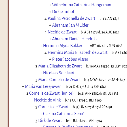
+
Wilhelmina Catharina Hoogeman
+
Dirkje Imhof
4
Paulina Petronella de Zwart
b:
13 JAN 1875
+
Abraham Jan Mulder
4
Neeltje de Zwart
b:
ABT 1878
d:
26 AUG 1924
+
Abraham Daniël Hendriks
+
Hermina Alyda Bakker
b:
ABT 1823
d:
2 JUN 1868
4
Hermina Maria Elisabeth de Zwart
b:
ABT 186
+
Pieter Jacobus Visser
3
Maria Elizabeth de Zwart
b:
16 MAY 1833
d:
15 SEP 1862
+
Nicolaas Soellaart
3
Maria Cornelia de Zwart
b:
4 NOV 1825
d:
26 JAN 1827
+
Maria van Le(e)uwen
b:
21 DEC 1758
d:
14 SEP 1842
2
Cornelis de Zwart (junior)
b:
21 APR 1802
d:
18 JUL 1836
+
Neeltje de Vink
b:
15 OCT 1793
d:
BEF 1869
3
Cornelis de Zwart
b:
9 JUN 1827
d:
17 APR 1891
+
Clazina Catharina Serné
3
Dirk de Zwart
b:
13 JUL 1829
d:
AFT 1914