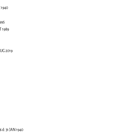
 1940
995
T 1989
AUG 2019
6
d:
31 JAN 1940