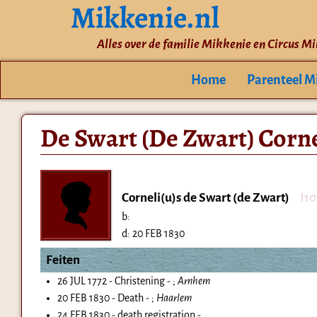
Mikkenie.nl
Alles over de familie Mikkenie en Circus M
Home
Parenteel M
De Swart (De Zwart) Corne
Corneli(u)s de Swart (de Zwart)
I1
b:
d:
20 FEB 1830
Feiten
26 JUL 1772 - Christening - ;
Arnhem
20 FEB 1830 - Death - ;
Haarlem
24 FEB 1830 - death registration -