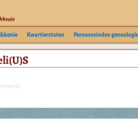
ikkenie
ikkenie
Kwartierstaten
Persoonsindex-genealogi
li(U)S
071692756