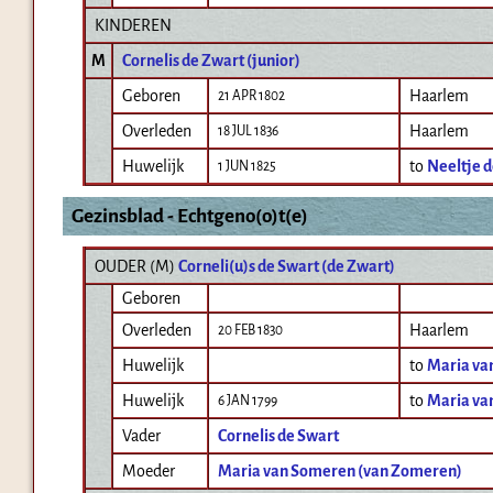
KINDEREN
M
Cornelis de Zwart (junior)
Geboren
Haarlem
21 APR 1802
Overleden
Haarlem
18 JUL 1836
Huwelijk
to
Neeltje d
1 JUN 1825
Gezinsblad - Echtgeno(o)t(e)
OUDER (
M
)
Corneli(u)s de Swart (de Zwart)
Geboren
Overleden
Haarlem
20 FEB 1830
Huwelijk
to
Maria va
Huwelijk
to
Maria va
6 JAN 1799
Vader
Cornelis de Swart
Moeder
Maria van Someren (van Zomeren)