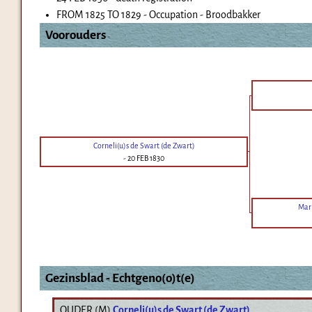
FROM 1825 TO 1829 - Occupation - Broodbakker
Voorouders
Corneli(u)s de Swart (de Zwart)
-
20 FEB 1830
Mar
Gezinsblad - Echtgeno(o)t(e)
OUDER (
M
)
Corneli(u)s de Swart (de Zwart)