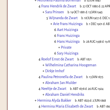
+
Petronella Paulina Borreman
b:
4 JUN 1840
4
Frans Hendrik de Zwart
b:
27 OCT 1880
d:
22 APR
+
Sara Prinsen
b:
19 OCT 1881
d:
13 JAN 1945
5
Wijnanda de Zwart
b:
18 JUN 1907
d:
DEC 1
+
Arie Frans Huizinga
b:
1 DEC 1901
d:
AB
6
Aart Huizinga
6
Frans Huizinga
6
Hans Huizinga
b:
28 AUG 1938
d:
19 
+
Private
6
Sary Huizinga
4
Roelof Ernst de Zwart
b:
ABT 1871
+
Wilhelmina Catharina Hoogeman
+
Dirkje Imhof
4
Paulina Petronella de Zwart
b:
13 JAN 1875
+
Abraham Jan Mulder
4
Neeltje de Zwart
b:
ABT 1878
d:
26 AUG 1924
+
Abraham Daniël Hendriks
+
Hermina Alyda Bakker
b:
ABT 1823
d:
2 JUN 1868
4
Hermina Maria Elisabeth de Zwart
b:
ABT 186