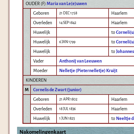
OUDER (
F
)
Maria van Le(e)uwen
Geboren
Haarlem
21 DEC 1758
Overleden
Haarlem
14 SEP 1842
Huwelijk
to
Corneli(u
Huwelijk
to
Corneli(u
6 JAN 1799
Huwelijk
to
Johannes
Vader
Anthonij van Leeuwen
Moeder
Nelletje (Pieternelletje) Kruijt
KINDEREN
M
Cornelis de Zwart (junior)
Geboren
Haarlem
21 APR 1802
Overleden
Haarlem
18 JUL 1836
Huwelijk
to
Neeltje d
1 JUN 1825
Nakomelingenkaart