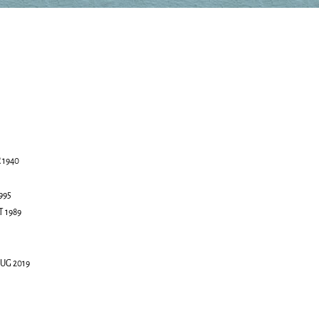
 1940
995
T 1989
AUG 2019