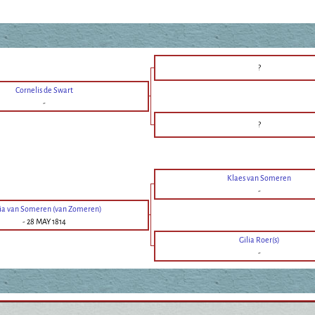
?
Cornelis de Swart
-
?
Klaes van Someren
-
ia van Someren (van Zomeren)
-
28 MAY 1814
Gilia Roer(s)
-