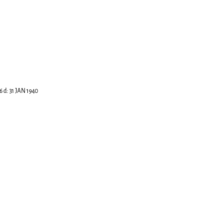
6
d:
31 JAN 1940