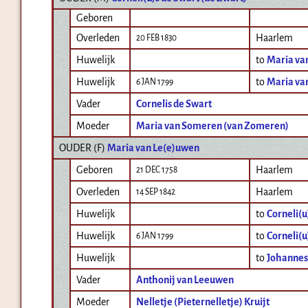
Geboren
Overleden
Haarlem
20 FEB 1830
Huwelijk
to
Maria va
Huwelijk
to
Maria va
6 JAN 1799
Vader
Cornelis de Swart
Moeder
Maria van Someren (van Zomeren)
OUDER (
F
)
Maria van Le(e)uwen
Geboren
Haarlem
21 DEC 1758
Overleden
Haarlem
14 SEP 1842
Huwelijk
to
Corneli(u
Huwelijk
to
Corneli(u
6 JAN 1799
Huwelijk
to
Johannes
Vader
Anthonij van Leeuwen
Moeder
Nelletje (Pieternelletje) Kruijt