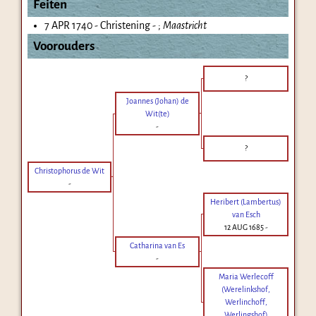
Feiten
7 APR 1740 - Christening - ;
Maastricht
Voorouders
?
Joannes (Johan) de
Wit(te)
-
?
Christophorus de Wit
-
Heribert (Lambertus)
van Esch
12 AUG 1685
-
Catharina van Es
-
Maria Werlecoff
(Werelinkshof,
Werlinchoff,
Werlingshof)