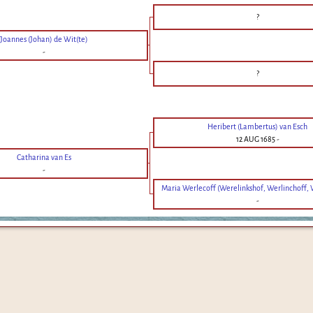
?
Joannes (Johan) de Wit(te)
-
?
Heribert (Lambertus) van Esch
12 AUG 1685
-
Catharina van Es
-
Maria Werlecoff (Werelinkshof, Werlinchoff, 
-