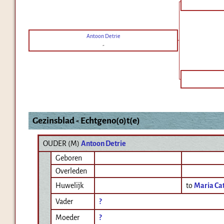
Antoon Detrie
-
Gezinsblad - Echtgeno(o)t(e)
OUDER (
M
)
Antoon Detrie
Geboren
Overleden
Huwelijk
to
Maria Cat
Vader
?
Moeder
?