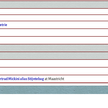
etrie
trud Mickini alias Stijntebag
at Maastricht