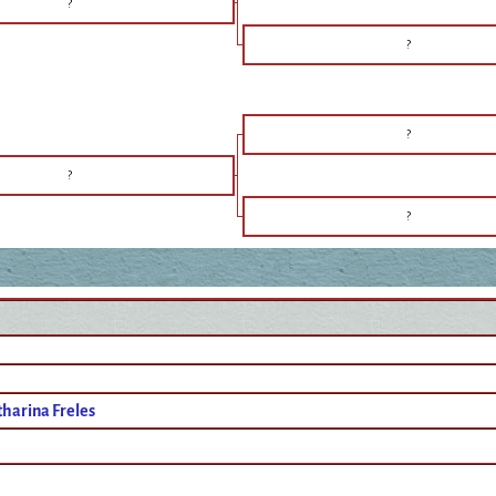
?
?
?
?
?
harina Freles