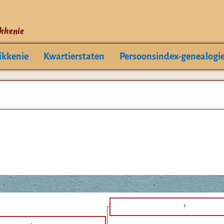
ikkenie
ikkenie
Kwartierstaten
Persoonsindex-genealogi
?