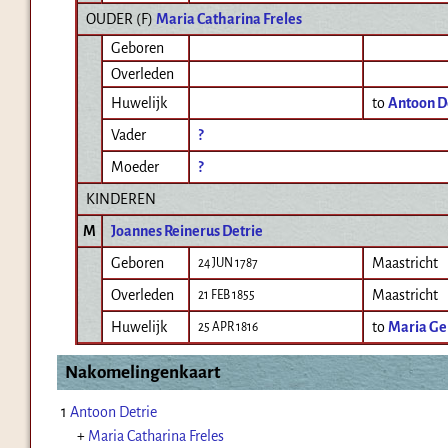
OUDER (
F
)
Maria Catharina Freles
Geboren
Overleden
Huwelijk
to
Antoon D
Vader
?
Moeder
?
KINDEREN
M
Joannes Reinerus Detrie
Geboren
Maastricht
24 JUN 1787
Overleden
Maastricht
21 FEB 1855
Huwelijk
to
Maria Ger
25 APR 1816
Nakomelingenkaart
1
Antoon Detrie
+
Maria Catharina Freles