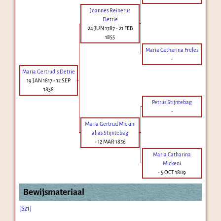
Joannes Reinerus
Detrie
24 JUN 1787
-
21 FEB
1855
Maria Catharina Freles
-
Maria Gertrudis Detrie
19 JAN 1817
-
12 SEP
1858
Petrus Stijntebag
-
Maria Gertrud Mickini
alias Stijntebag
-
12 MAR 1856
Maria Catharina
Mickeni
-
5 OCT 1809
Bewijsmateriaal
[S21]