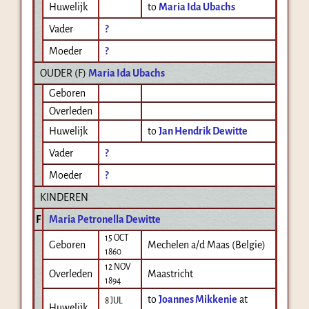
Huwelijk
to
Maria Ida Ubachs
Vader
?
Moeder
?
OUDER (
F
)
Maria Ida Ubachs
Geboren
Overleden
Huwelijk
to
Jan Hendrik Dewitte
Vader
?
Moeder
?
KINDEREN
F
Maria Petronella Dewitte
15 OCT
Geboren
Mechelen a/d Maas (Belgie)
1860
12 NOV
Overleden
Maastricht
1894
to
Joannes Mikkenie
at
8 JUL
Huwelijk