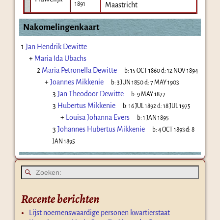
1891
Maastricht
Nakomelingenkaart
1
Jan Hendrik Dewitte
+
Maria Ida Ubachs
2
Maria Petronella Dewitte
b:
15 OCT 1860
d:
12 NOV 1894
+
Joannes Mikkenie
b:
3 JUN 1850
d:
7 MAY 1903
3
Jan Theodoor Dewitte
b:
9 MAY 1877
3
Hubertus Mikkenie
b:
16 JUL 1892
d:
18 JUL 1975
+
Louisa Johanna Evers
b:
1 JAN 1895
3
Johannes Hubertus Mikkenie
b:
4 OCT 1893
d:
8
JAN 1895
Recente berichten
Lijst noemenswaardige personen kwartierstaat