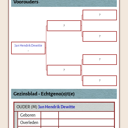
Voorouders
?
?
?
Jan Hendrik Dewitte
-
?
?
?
Gezinsblad - Echtgeno(o)t(e)
OUDER (
M
)
Jan Hendrik Dewitte
Geboren
Overleden