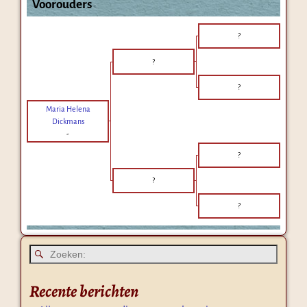
Voorouders
?
?
?
Maria Helena
Dickmans
-
?
?
?
Recente berichten