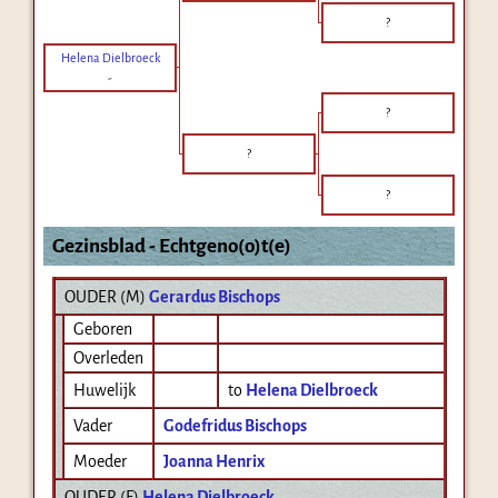
?
Helena Dielbroeck
-
?
?
?
Gezinsblad - Echtgeno(o)t(e)
OUDER (
M
)
Gerardus Bischops
Geboren
Overleden
Huwelijk
to
Helena Dielbroeck
Vader
Godefridus Bischops
Moeder
Joanna Henrix
OUDER (
F
)
Helena Dielbroeck