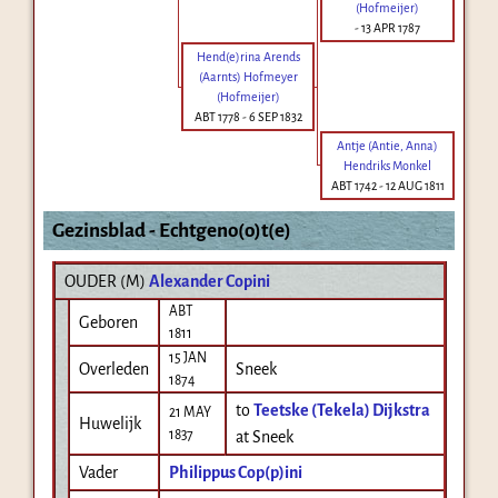
(Hofmeijer)
-
13 APR 1787
Hend(e)rina Arends
(Aarnts) Hofmeyer
(Hofmeijer)
ABT 1778
-
6 SEP 1832
Antje (Antie, Anna)
Hendriks Monkel
ABT 1742
-
12 AUG 1811
Gezinsblad - Echtgeno(o)t(e)
OUDER (
M
)
Alexander Copini
ABT
Geboren
1811
15 JAN
Overleden
Sneek
1874
to
Teetske (Tekela) Dijkstra
21 MAY
Huwelijk
1837
at Sneek
Vader
Philippus Cop(p)ini