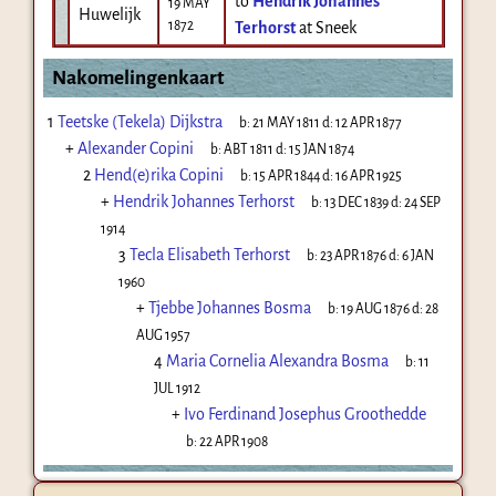
to
Hendrik Johannes
19 MAY
Huwelijk
1872
Terhorst
at Sneek
Nakomelingenkaart
1
Teetske (Tekela) Dijkstra
b:
21 MAY 1811
d:
12 APR 1877
+
Alexander Copini
b:
ABT 1811
d:
15 JAN 1874
2
Hend(e)rika Copini
b:
15 APR 1844
d:
16 APR 1925
+
Hendrik Johannes Terhorst
b:
13 DEC 1839
d:
24 SEP
1914
3
Tecla Elisabeth Terhorst
b:
23 APR 1876
d:
6 JAN
1960
+
Tjebbe Johannes Bosma
b:
19 AUG 1876
d:
28
AUG 1957
4
Maria Cornelia Alexandra Bosma
b:
11
JUL 1912
+
Ivo Ferdinand Josephus Groothedde
b:
22 APR 1908