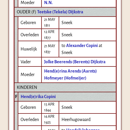
Moeder
N.N.
OUDER (
F
)
Teetske (Tekela) Dijkstra
21 MAY
Geboren
Sneek
1811
12 APR
Overleden
Sneek
1877
to
Alexander Copini
at
21 MAY
Huwelijk
1837
Sneek
Vader
Jolke Beerends (Berents) Dijkstra
Hend(e)rina Arends (Aarnts)
Moeder
Hofmeyer (Hofmeijer)
KINDEREN
F
Hend(e)rika Copini
15 APR
Geboren
Sneek
1844
16 APR
Overleden
Heerhugowaard
1925