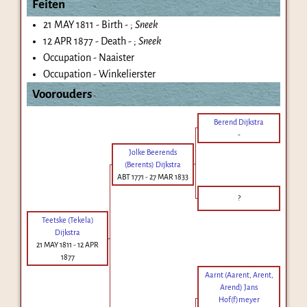
Feiten
21 MAY 1811 - Birth - ;
Sneek
12 APR 1877 - Death - ;
Sneek
Occupation - Naaister
Occupation - Winkelierster
Voorouders
Berend Dijkstra
-
Jolke Beerends
(Berents) Dijkstra
ABT 1771
-
27 MAR 1833
?
Teetske (Tekela)
Dijkstra
21 MAY 1811
-
12 APR
1877
Aarnt (Aarent, Arent,
Arend) Jans
Hof(f)meyer