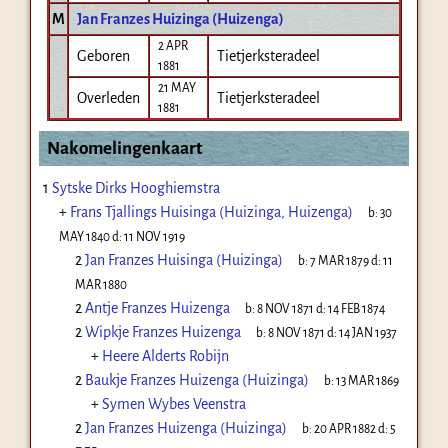
M
Jan Franzes Huizinga (Huizenga)
2 APR
Geboren
Tietjerksteradeel
1881
21 MAY
Overleden
Tietjerksteradeel
1881
Nakomelingenkaart
1
Sytske Dirks Hooghiemstra
+
Frans Tjallings Huisinga (Huizinga, Huizenga)
b:
30
MAY 1840
d:
11 NOV 1919
2
Jan Franzes Huisinga (Huizinga)
b:
7 MAR 1879
d:
11
MAR 1880
2
Antje Franzes Huizenga
b:
8 NOV 1871
d:
14 FEB 1874
2
Wipkje Franzes Huizenga
b:
8 NOV 1871
d:
14 JAN 1937
+
Heere Alderts Robijn
2
Baukje Franzes Huizenga (Huizinga)
b:
13 MAR 1869
+
Symen Wybes Veenstra
2
Jan Franzes Huizenga (Huizinga)
b:
20 APR 1882
d:
5