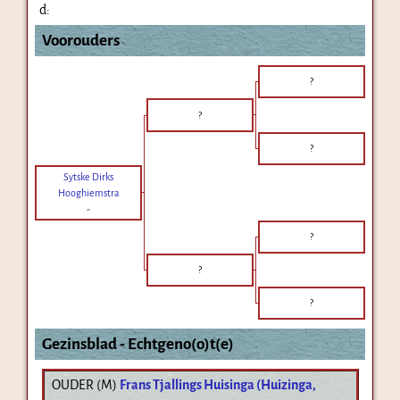
d:
Voorouders
?
?
?
Sytske Dirks
Hooghiemstra
-
?
?
?
Gezinsblad - Echtgeno(o)t(e)
OUDER (
M
)
Frans Tjallings Huisinga (Huizinga,