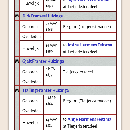
19 MAY
Huwelijk
1898
at Tietjerksteradeel
M
Dirk Franzes Huizinga
23 MAY
Geboren
Bergum (Tietjerksteradeel)
1866
Overleden
to
Josina Harmens Feitsma
16 MAY
Huwelijk
1889
at Tietjerksteradeel
M
Gjalt Franzes Huizinga
4 NOV
Geboren
Tietjerksteradeel
1877
Overleden
M
Tjalling Franzes Huizinga
4 MAR
Geboren
Bergum (Tietjerksteradeel)
1864
Overleden
to
Antje Harmens Feitsma
14 MAY
Huwelijk
1887
at Tietjerksteradeel