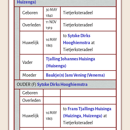
Huizenga)
30 MAY
Geboren
Tietjerksteradeel
1840
11 NOV
Overleden
Tietjerksteradeel
1919
to
Sytske Dirks
16 MAY
Huwelijk
Hooghiemstra
at
1863
Tietjerksteradeel
Tjalling Johannes Huisinga
Vader
(Huisenga)
Moeder
Baukje(n) Jans Vening (Venema)
OUDER (
F
)
Sytske Dirks Hooghiemstra
Geboren
Overleden
to
Frans Tjallings Huisinga
16 MAY
Huwelijk
(Huizinga, Huizenga)
at
1863
Tietjerksteradeel