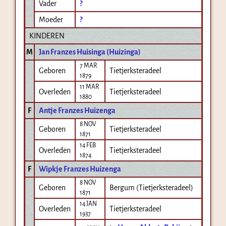
Vader
?
Moeder
?
KINDEREN
M
Jan Franzes Huisinga (Huizinga)
7 MAR
Geboren
Tietjerksteradeel
1879
11 MAR
Overleden
Tietjerksteradeel
1880
F
Antje Franzes Huizenga
8 NOV
Geboren
Tietjerksteradeel
1871
14 FEB
Overleden
Tietjerksteradeel
1874
F
Wipkje Franzes Huizenga
8 NOV
Geboren
Bergum (Tietjerksteradeel)
1871
14 JAN
Overleden
Tietjerksteradeel
1937