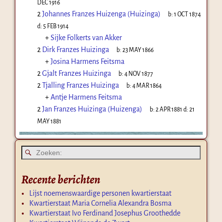
DEC 1916
2
Johannes Franzes Huizenga (Huizinga)
b:
1 OCT 1874
d:
5 FEB 1914
+
Sijke Folkerts van Akker
2
Dirk Franzes Huizinga
b:
23 MAY 1866
+
Josina Harmens Feitsma
2
Gjalt Franzes Huizinga
b:
4 NOV 1877
2
Tjalling Franzes Huizinga
b:
4 MAR 1864
+
Antje Harmens Feitsma
2
Jan Franzes Huizinga (Huizenga)
b:
2 APR 1881
d:
21
MAY 1881
Recente berichten
Lijst noemenswaardige personen kwartierstaat
Kwartierstaat Maria Cornelia Alexandra Bosma
Kwartierstaat Ivo Ferdinand Josephus Groothedde