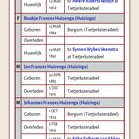
to
Heere Alderts Robijn
at
10 MAY
Huwelijk
1902
Tietjerksteradeel
F
Baukje Franzes Huizenga (Huizinga)
13 MAR
Geboren
Bergum (Tietjerksteradeel)
1869
Overleden
to
Symen Wybes Veenstra
19 MAY
Huwelijk
1892
at Tietjerksteradeel
M
Jan Franzes Huizenga (Huizinga)
20 APR
Geboren
Tietjerksteradeel
1882
5 DEC
Overleden
Tietjerksteradeel
1916
M
Johannes Franzes Huizenga (Huizinga)
1 OCT
Geboren
Bergum (Tietjerksteradeel)
1874
5 FEB
Overleden
Tietjerksteradeel
1914
to
Sijke Folkerts van Akker