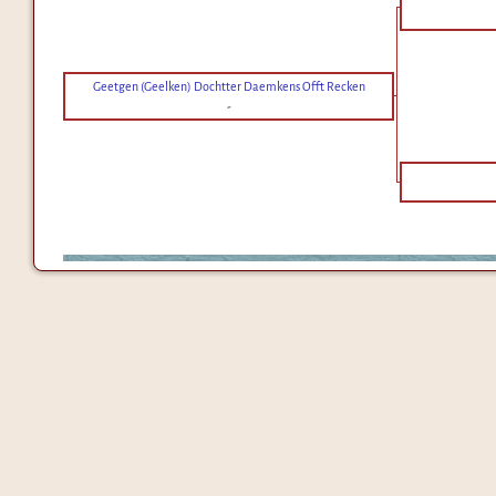
Geetgen (Geelken) Dochtter Daemkens Offt Recken
-