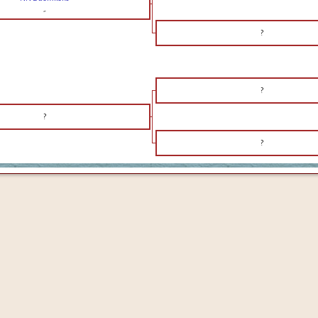
-
?
?
?
?