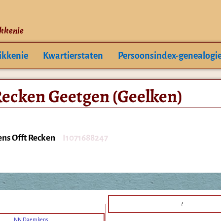
ikkenie
ikkenie
Kwartierstaten
Persoonsindex-genealogi
ecken Geetgen (Geelken)
ns Offt Recken
I1071688247
?
NN Daemkens