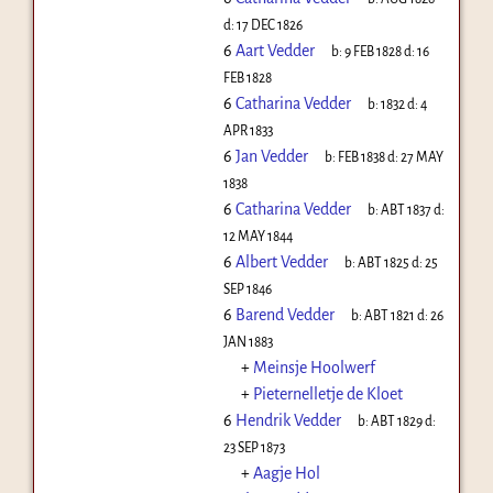
d:
17 DEC 1826
6
Aart Vedder
b:
9 FEB 1828
d:
16
FEB 1828
6
Catharina Vedder
b:
1832
d:
4
APR 1833
6
Jan Vedder
b:
FEB 1838
d:
27 MAY
1838
6
Catharina Vedder
b:
ABT 1837
d:
12 MAY 1844
6
Albert Vedder
b:
ABT 1825
d:
25
SEP 1846
6
Barend Vedder
b:
ABT 1821
d:
26
JAN 1883
+
Meinsje Hoolwerf
+
Pieternelletje de Kloet
6
Hendrik Vedder
b:
ABT 1829
d:
23 SEP 1873
+
Aagje Hol