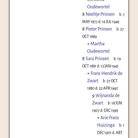
Oudewortel
8
Neeltje Prinsen
b:
7
MAY 1877
d:
16 JUL 1946
8
Pieter Prinsen
b:
27
OCT 1889
+
Martha
Oudewortel
8
Sara Prinsen
b:
19
OCT 1881
d:
13 JAN 1945
+
Frans Hendrik de
Zwart
b:
27 OCT
1880
d:
22 APR 1940
9
Wijnanda de
Zwart
b:
18 JUN
1907
d:
DEC 1995
+
Arie Frans
Huizinga
b:
1
DEC 1901
d:
ABT