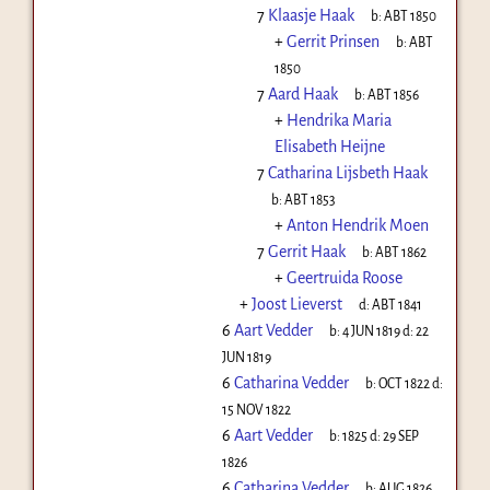
7
Klaasje Haak
b:
ABT 1850
+
Gerrit Prinsen
b:
ABT
1850
7
Aard Haak
b:
ABT 1856
+
Hendrika Maria
Elisabeth Heijne
7
Catharina Lijsbeth Haak
b:
ABT 1853
+
Anton Hendrik Moen
7
Gerrit Haak
b:
ABT 1862
+
Geertruida Roose
+
Joost Lieverst
d:
ABT 1841
6
Aart Vedder
b:
4 JUN 1819
d:
22
JUN 1819
6
Catharina Vedder
b:
OCT 1822
d:
15 NOV 1822
6
Aart Vedder
b:
1825
d:
29 SEP
1826
6
Catharina Vedder
b:
AUG 1826