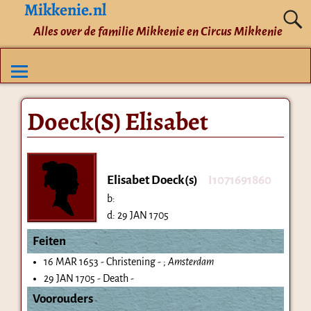
Mikkenie.nl
Alles over de familie Mikkenie en Circus Mikkenie
Doeck(S) Elisabet
Elisabet Doeck(s)
I1071691860
b:
d:
29 JAN 1705
Feiten
16 MAR 1653 - Christening - ;
Amsterdam
29 JAN 1705 - Death -
Voorouders