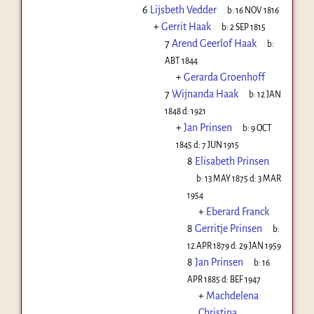
6
Lijsbeth Vedder
b:
16 NOV 1816
+
Gerrit Haak
b:
2 SEP 1815
7
Arend Geerlof Haak
b:
ABT 1844
+
Gerarda Groenhoff
7
Wijnanda Haak
b:
12 JAN
1848
d:
1921
+
Jan Prinsen
b:
9 OCT
1845
d:
7 JUN 1915
8
Elisabeth Prinsen
b:
13 MAY 1875
d:
3 MAR
1954
+
Eberard Franck
8
Gerritje Prinsen
b:
12 APR 1879
d:
29 JAN 1959
8
Jan Prinsen
b:
16
APR 1885
d:
BEF 1947
+
Machdelena
Christina