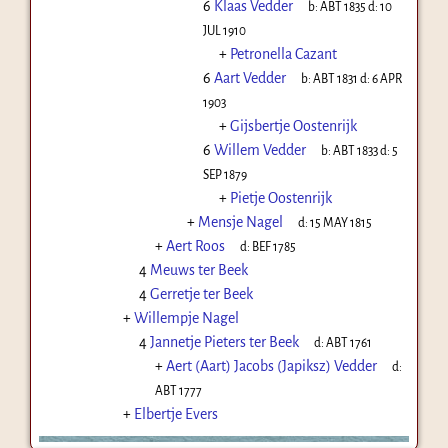
6
Klaas Vedder
b:
ABT 1835
d:
10
JUL 1910
+
Petronella Cazant
6
Aart Vedder
b:
ABT 1831
d:
6 APR
1903
+
Gijsbertje Oostenrijk
6
Willem Vedder
b:
ABT 1833
d:
5
SEP 1879
+
Pietje Oostenrijk
+
Mensje Nagel
d:
15 MAY 1815
+
Aert Roos
d:
BEF 1785
4
Meuws ter Beek
4
Gerretje ter Beek
+
Willempje Nagel
4
Jannetje Pieters ter Beek
d:
ABT 1761
+
Aert (Aart) Jacobs (Japiksz) Vedder
d:
ABT 1777
+
Elbertje Evers