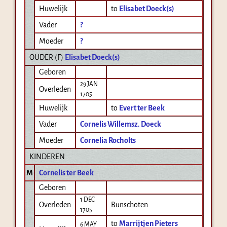
Huwelijk
to
Elisabet Doeck(s)
Vader
?
Moeder
?
OUDER (
F
)
Elisabet Doeck(s)
Geboren
29 JAN
Overleden
1705
Huwelijk
to
Evert ter Beek
Vader
Cornelis Willemsz. Doeck
Moeder
Cornelia Rocholts
KINDEREN
M
Cornelis ter Beek
Geboren
1 DEC
Overleden
Bunschoten
1705
to
Marrijtjen Pieters
6 MAY