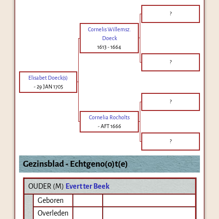
?
Cornelis Willemsz.
Doeck
1613
-
1664
?
Elisabet Doeck(s)
-
29 JAN 1705
?
Cornelia Rocholts
-
AFT 1666
?
Gezinsblad - Echtgeno(o)t(e)
OUDER (
M
)
Evert ter Beek
Geboren
Overleden