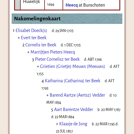
Huwelijk
1694
Heecq
at Bunschoten
Nakomelingenkaart
1
Elisabet Doeck(s)
d:
29 JAN 1705
+
Evert ter Beek
2
Cornelis ter Beek
d:
1 DEC 1705
+
Marrijtjen Pieters Heecq
3
Pieter Cornelisz ter Beek
d:
ABT 1766
+
Grietien (Grietje) Meuws (Meeuws)
d:
AFT
1755
4
Katharina (Catharina) ter Beek
d:
AFT
1793
+
Barend Aartze (Aertsz) Vedder
d:
10
MAY 1834
5
Aart Barentze Vedder
b:
20 MAY 1787
d:
22 MAR 1864
+
Klaasje de Jong
b:
22 MAR 1795
d:
25 JUL 1857