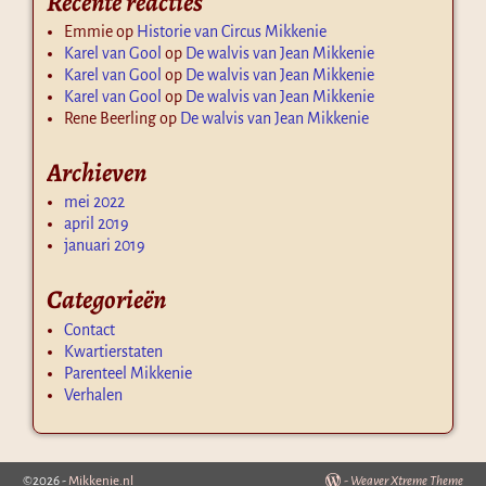
Recente reacties
Emmie
op
Historie van Circus Mikkenie
Karel van Gool
op
De walvis van Jean Mikkenie
Karel van Gool
op
De walvis van Jean Mikkenie
Karel van Gool
op
De walvis van Jean Mikkenie
Rene Beerling
op
De walvis van Jean Mikkenie
Archieven
mei 2022
april 2019
januari 2019
Categorieën
Contact
Kwartierstaten
Parenteel Mikkenie
Verhalen
©2026 -
Mikkenie.nl
-
Weaver Xtreme Theme