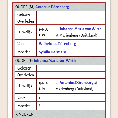
OUDER (
M
)
Antonius Dörenberg
Geboren
Overleden
to
Johanna Maria von Wirth
19 NOV
Huwelijk
1749
at Marienberg (Duitsland)
Vader
Wilhelmus Dörenberg
Moeder
Sybilla Hermans
OUDER (
F
)
Johanna Maria von Wirth
Geboren
Overleden
to
Antonius Dörenberg
at
19 NOV
Huwelijk
1749
Marienberg (Duitsland)
Vader
?
Moeder
?
KINDEREN