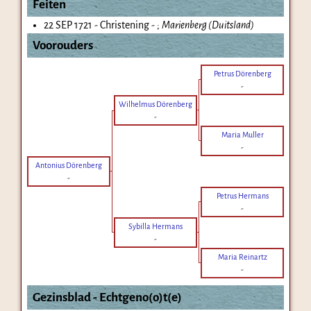
Feiten
22 SEP 1721 - Christening - ;
Marienberg (Duitsland)
Voorouders
Petrus Dörenberg
-
Wilhelmus Dörenberg
-
Maria Muller
-
Antonius Dörenberg
-
Petrus Hermans
-
Sybilla Hermans
-
Maria Reinartz
-
Gezinsblad - Echtgeno(o)t(e)