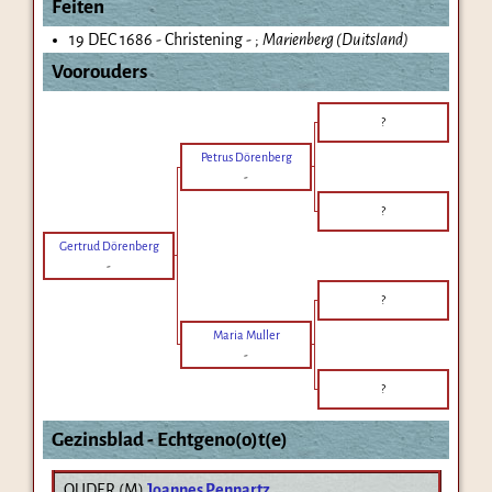
Feiten
19 DEC 1686 - Christening - ;
Marienberg (Duitsland)
Voorouders
?
Petrus Dörenberg
-
?
Gertrud Dörenberg
-
?
Maria Muller
-
?
Gezinsblad - Echtgeno(o)t(e)
OUDER (
M
)
Joannes Pennartz