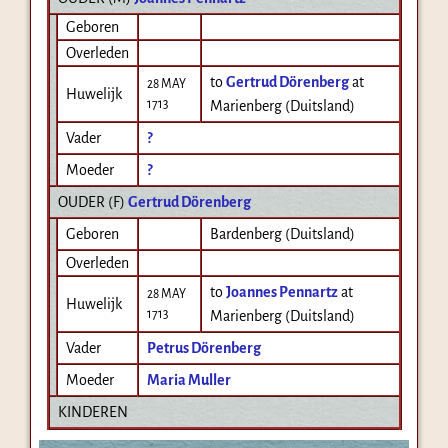
Geboren
Overleden
to
Gertrud Dörenberg
at
28 MAY
Huwelijk
1713
Marienberg (Duitsland)
Vader
?
Moeder
?
OUDER (
F
)
Gertrud Dörenberg
Geboren
Bardenberg (Duitsland)
Overleden
to
Joannes Pennartz
at
28 MAY
Huwelijk
1713
Marienberg (Duitsland)
Vader
Petrus Dörenberg
Moeder
Maria Muller
KINDEREN