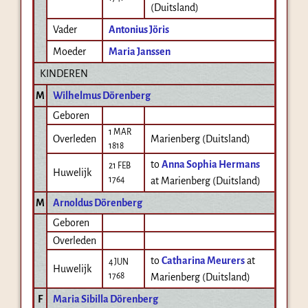
(Duitsland)
Vader
Antonius Jöris
Moeder
Maria Janssen
KINDEREN
M
Wilhelmus Dörenberg
Geboren
1 MAR
Overleden
Marienberg (Duitsland)
1818
to
Anna Sophia Hermans
21 FEB
Huwelijk
1764
at Marienberg (Duitsland)
M
Arnoldus Dörenberg
Geboren
Overleden
to
Catharina Meurers
at
4 JUN
Huwelijk
1768
Marienberg (Duitsland)
F
Maria Sibilla Dörenberg