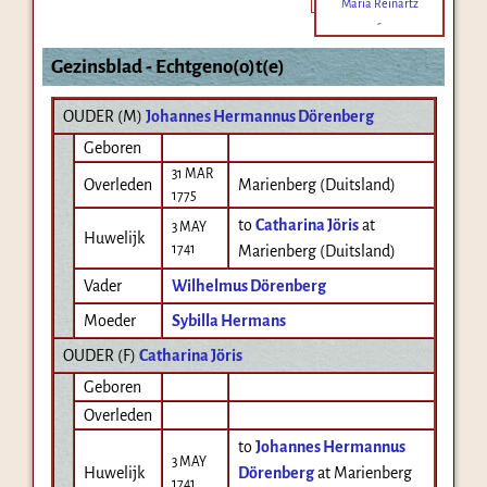
Maria Reinartz
-
Gezinsblad - Echtgeno(o)t(e)
OUDER (
M
)
Johannes Hermannus Dörenberg
Geboren
31 MAR
Overleden
Marienberg (Duitsland)
1775
to
Catharina Jöris
at
3 MAY
Huwelijk
1741
Marienberg (Duitsland)
Vader
Wilhelmus Dörenberg
Moeder
Sybilla Hermans
OUDER (
F
)
Catharina Jöris
Geboren
Overleden
to
Johannes Hermannus
3 MAY
Huwelijk
Dörenberg
at Marienberg
1741