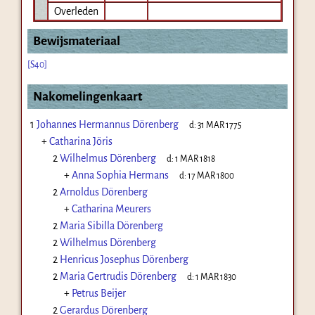
Overleden
Bewijsmateriaal
[S40]
Nakomelingenkaart
1
Johannes Hermannus Dörenberg
d:
31 MAR 1775
+
Catharina Jöris
2
Wilhelmus Dörenberg
d:
1 MAR 1818
+
Anna Sophia Hermans
d:
17 MAR 1800
2
Arnoldus Dörenberg
+
Catharina Meurers
2
Maria Sibilla Dörenberg
2
Wilhelmus Dörenberg
2
Henricus Josephus Dörenberg
2
Maria Gertrudis Dörenberg
d:
1 MAR 1830
+
Petrus Beijer
2
Gerardus Dörenberg