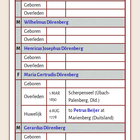
Geboren
Overleden
M
Wilhelmus Dörenberg
Geboren
Overleden
M
Henricus Josephus Dörenberg
Geboren
Overleden
F
Maria Gertrudis Dörenberg
Geboren
Scherpenseel (Übach-
1 MAR
Overleden
1830
Palenberg, Dld.)
to
Petrus Beijer
at
6 AUG
Huwelijk
1778
Marienberg (Duitsland)
M
Gerardus Dörenberg
Geboren