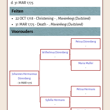
d:
31 MAR 1775
Feiten
22 OCT 1718 - Christening - ;
Marienberg (Duitsland)
31 MAR 1775 - Death - ;
Marienberg (Duitsland)
Voorouders
Petrus Dörenberg
-
Wilhelmus Dörenberg
-
Maria Muller
-
Johannes Hermannus
Dörenberg
-
31 MAR 1775
Petrus Hermans
-
Sybilla Hermans
-