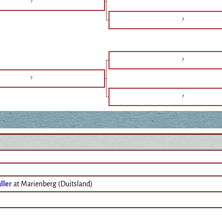
?
?
?
?
?
ller
at Marienberg (Duitsland)