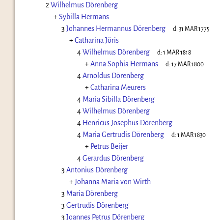
2
Wilhelmus Dörenberg
+
Sybilla Hermans
3
Johannes Hermannus Dörenberg
d:
31 MAR 1775
+
Catharina Jöris
4
Wilhelmus Dörenberg
d:
1 MAR 1818
+
Anna Sophia Hermans
d:
17 MAR 1800
4
Arnoldus Dörenberg
+
Catharina Meurers
4
Maria Sibilla Dörenberg
4
Wilhelmus Dörenberg
4
Henricus Josephus Dörenberg
4
Maria Gertrudis Dörenberg
d:
1 MAR 1830
+
Petrus Beijer
4
Gerardus Dörenberg
3
Antonius Dörenberg
+
Johanna Maria von Wirth
3
Maria Dörenberg
3
Gertrudis Dörenberg
3
Joannes Petrus Dörenberg