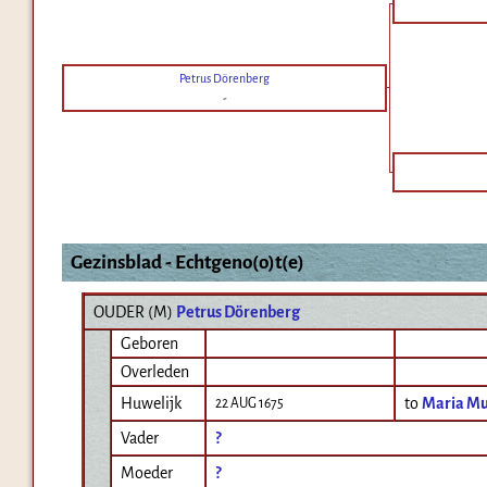
Petrus Dörenberg
-
Gezinsblad - Echtgeno(o)t(e)
OUDER (
M
)
Petrus Dörenberg
Geboren
Overleden
Huwelijk
to
Maria Mu
22 AUG 1675
Vader
?
Moeder
?