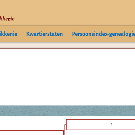
ikkenie
ikkenie
Kwartierstaten
Persoonsindex-genealogi
?