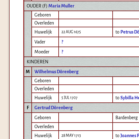
OUDER (
F
)
Maria Muller
Geboren
Overleden
Huwelijk
to
Petrus D
22 AUG 1675
Vader
?
Moeder
?
KINDEREN
M
Wilhelmus Dörenberg
Geboren
Overleden
Huwelijk
to
Sybilla 
5 JUL 1707
F
Gertrud Dörenberg
Geboren
Bardenberg 
Overleden
Huwelijk
to
Joannes 
28 MAY 1713