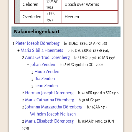
17 MAY
Geboren
Ubach over Worms
1925
2 FEB
Overleden
Heerlen
1977
Nakomelingenkaart
1
Pieter Joseph Dörenberg
b:
18 DEC 1883
d:
25 APR 1958
+
Maria Sibilla Haenraets
b:
19 DEC 1885
d:
12 FEB 1967
2
Anna Gertrud Dörenberg
b:
5 DEC 1919
d:
10 JAN 1995
+
Johan Zenden
b:
18 AUG 1916
d:
11 OCT 2003
3
Huub Zenden
3
Ria Zenden
3
Leon Zenden
2
Herman Joseph Dörenberg
b:
26 APR 1916
d:
7 SEP 1916
2
Maria Catharina Dörenberg
b:
31 AUG 1912
2
Johanna Margaretha Dörenberg
b:
16 JAN 1914
+
Wilhelm Joseph Nelissen
2
Maria Elisabeth Dörenberg
b:
13 MAR 1915
d:
23 JUN
1978