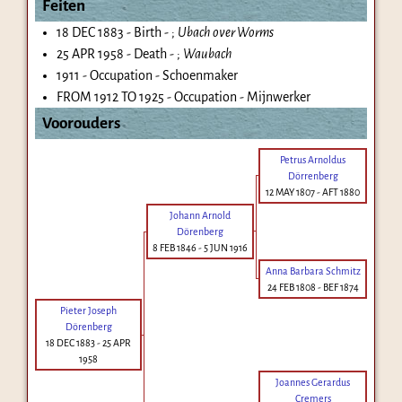
Feiten
18 DEC 1883 - Birth - ;
Ubach over Worms
25 APR 1958 - Death - ;
Waubach
1911 - Occupation - Schoenmaker
FROM 1912 TO 1925 - Occupation - Mijnwerker
Voorouders
Petrus Arnoldus
Dörrenberg
12 MAY 1807
-
AFT 1880
Johann Arnold
Dörenberg
8 FEB 1846
-
5 JUN 1916
Anna Barbara Schmitz
24 FEB 1808
-
BEF 1874
Pieter Joseph
Dörenberg
18 DEC 1883
-
25 APR
1958
Joannes Gerardus
Cremers