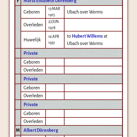
F
Maria Elisabeth Dörenberg
13 MAR
Geboren
Ubach over Worms
1915
23 JUN
Overleden
1978
to
Hubert Willems
at
16 APR
Huwelijk
1937
Ubach over Worms
Private
Geboren
Overleden
Private
Geboren
Overleden
Private
Geboren
Overleden
M
Albert Dörenberg