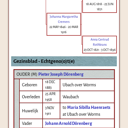
18 AUG 1818
-
23 JUN
1871
Johanna Margaretha
Cremers
22 MAY 1846
-
20 MAR
1916
Anna Gertrud
Rothkrans
23 OCT 1821
-
3 OCT 1896
Gezinsblad - Echtgeno(o)t(e)
OUDER (
M
)
Pieter Joseph Dörenberg
18 DEC
Geboren
Ubach over Worms
1883
25 APR
Overleden
Waubach
1958
to
Maria Sibilla Haenraets
3 NOV
Huwelijk
1911
at Ubach over Worms
Vader
Johann Arnold Dörenberg