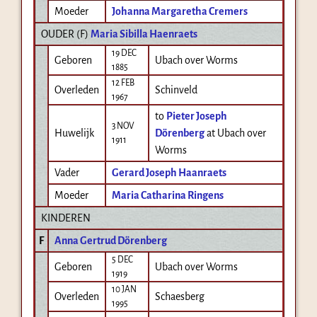
Moeder
Johanna Margaretha Cremers
OUDER (
F
)
Maria Sibilla Haenraets
19 DEC
Geboren
Ubach over Worms
1885
12 FEB
Overleden
Schinveld
1967
to
Pieter Joseph
3 NOV
Huwelijk
Dörenberg
at Ubach over
1911
Worms
Vader
Gerard Joseph Haanraets
Moeder
Maria Catharina Ringens
KINDEREN
F
Anna Gertrud Dörenberg
5 DEC
Geboren
Ubach over Worms
1919
10 JAN
Overleden
Schaesberg
1995