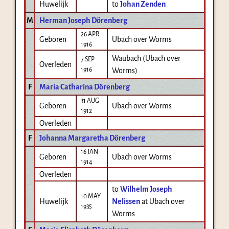
Huwelijk
to
Johan Zenden
M
Herman Joseph Dörenberg
26 APR
Geboren
Ubach over Worms
1916
Waubach (Ubach over
7 SEP
Overleden
1916
Worms)
F
Maria Catharina Dörenberg
31 AUG
Geboren
Ubach over Worms
1912
Overleden
F
Johanna Margaretha Dörenberg
16 JAN
Geboren
Ubach over Worms
1914
Overleden
to
Wilhelm Joseph
10 MAY
Huwelijk
Nelissen
at Ubach over
1935
Worms