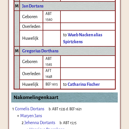
M
Jan Dortans
ABT
Geboren
1560
Overleden
to
Wueb Nacken alias
Huwelijk
Spirtzkens
M
Gregorius Dorthans
ABT
Geboren
1565
AFT
Overleden
1648
Huwelijk
to
Catharina Fischer
BEF 1615
Nakomelingenkaart
1
Cornelis Dortans
b:
ABT 1535
d:
BEF 1621
+
Maryen Jans
2
Jehenna Dortants
b:
ABT 1575