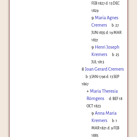
FEB 1827
d:
13 DEC
1829
9
Maria Agnes
Cremers
b:
27
JUN 1835
d:
19 MAR
1837
9
Henri Joseph
Kremers
b:
25
JUL 1813
8
Joan Gerard Cremers
b:
3 JAN 1796
d:
13 SEP
1867
+
Maria Theresia
Römgens
d:
BEF 18
OCT 1823
9
Anna Maria
Kremers
b:
1
MAR 1821
d:
9 FEB
1885