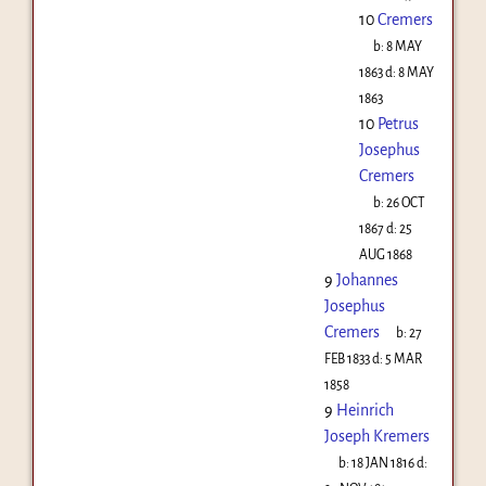
10
Cremers
b:
8 MAY
1863
d:
8 MAY
1863
10
Petrus
Josephus
Cremers
b:
26 OCT
1867
d:
25
AUG 1868
9
Johannes
Josephus
Cremers
b:
27
FEB 1833
d:
5 MAR
1858
9
Heinrich
Joseph Kremers
b:
18 JAN 1816
d: