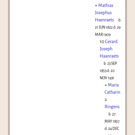
+
Mathias
Josephus
Haenraets
b:
21 JUN 1822
d:
29
MAR 1909
10
Gerard
Joseph
Haanraets
b:
23 SEP
1853
d:
20
NOV 1931
+
Maria
Catharin
a
Ringens
b:
27
MAY 1857
d:
24 DEC