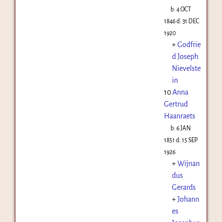
b:
4 OCT
1846
d:
31 DEC
1920
+
Godfrie
d Joseph
Nievelste
in
10
Anna
Gertrud
Haanraets
b:
6 JAN
1851
d:
15 SEP
1926
+
Wijnan
dus
Gerards
+
Johann
es