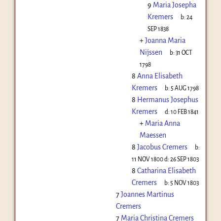
9
Maria Josepha
Kremers
b:
24
SEP 1838
+
Joanna Maria
Nijssen
b:
31 OCT
1798
8
Anna Elisabeth
Kremers
b:
5 AUG 1798
8
Hermanus Josephus
Kremers
d:
10 FEB 1841
+
Maria Anna
Maessen
8
Jacobus Cremers
b:
11 NOV 1800
d:
26 SEP 1803
8
Catharina Elisabeth
Cremers
b:
5 NOV 1803
7
Joannes Martinus
Cremers
7
Maria Christina Cremers