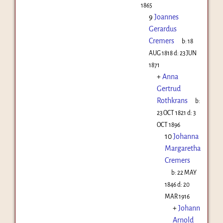
1865
9
Joannes
Gerardus
Cremers
b:
18
AUG 1818
d:
23 JUN
1871
+
Anna
Gertrud
Rothkrans
b:
23 OCT 1821
d:
3
OCT 1896
10
Johanna
Margaretha
Cremers
b:
22 MAY
1846
d:
20
MAR 1916
+
Johann
Arnold