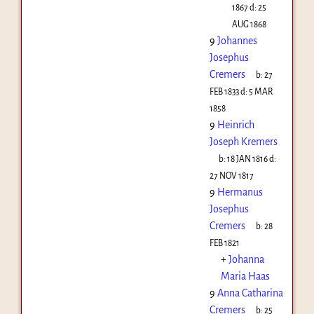
1867
d:
25
AUG 1868
9
Johannes
Josephus
Cremers
b:
27
FEB 1833
d:
5 MAR
1858
9
Heinrich
Joseph Kremers
b:
18 JAN 1816
d:
27 NOV 1817
9
Hermanus
Josephus
Cremers
b:
28
FEB 1821
+
Johanna
Maria Haas
9
Anna Catharina
Cremers
b:
25