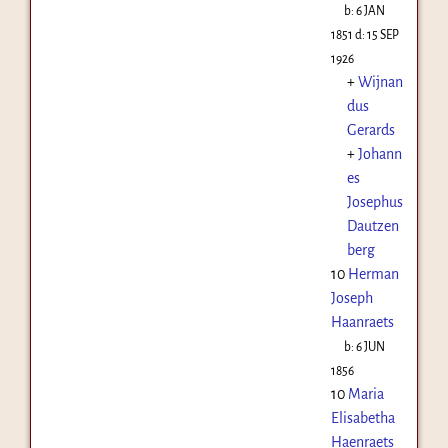
b:
6 JAN
1851
d:
15 SEP
1926
+
Wijnan
dus
Gerards
+
Johann
es
Josephus
Dautzen
berg
10
Herman
Joseph
Haanraets
b:
6 JUN
1856
10
Maria
Elisabetha
Haenraets