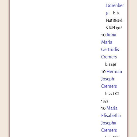
Dörenber
g
b:
8
FEB 1846
d:
5 JUN 1916
10
Anna
Maria
Gertrudis
Cremers
b:
1846
10
Herman
Joseph
Cremers
b:
22 OCT
1852
10
Maria
Elisabetha
Josepha
Cremers