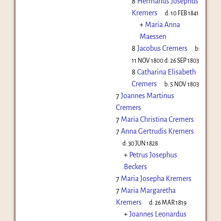
8
Hermanus Josephus
Kremers
d:
10 FEB 1841
+
Maria Anna
Maessen
8
Jacobus Cremers
b:
11 NOV 1800
d:
26 SEP 1803
8
Catharina Elisabeth
Cremers
b:
5 NOV 1803
7
Joannes Martinus
Cremers
7
Maria Christina Cremers
7
Anna Gertrudis Kremers
d:
30 JUN 1828
+
Petrus Josephus
Beckers
7
Maria Josepha Kremers
7
Maria Margaretha
Kremers
d:
26 MAR 1819
+
Joannes Leonardus