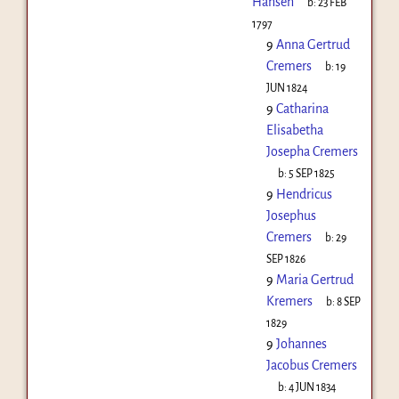
Hansen
b:
23 FEB
1797
9
Anna Gertrud
Cremers
b:
19
JUN 1824
9
Catharina
Elisabetha
Josepha Cremers
b:
5 SEP 1825
9
Hendricus
Josephus
Cremers
b:
29
SEP 1826
9
Maria Gertrud
Kremers
b:
8 SEP
1829
9
Johannes
Jacobus Cremers
b:
4 JUN 1834