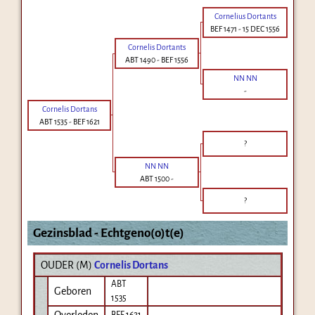
Cornelius Dortants
BEF 1471
-
15 DEC 1556
Cornelis Dortants
ABT 1490
-
BEF 1556
NN NN
-
Cornelis Dortans
ABT 1535
-
BEF 1621
?
NN NN
ABT 1500
-
?
Gezinsblad - Echtgeno(o)t(e)
OUDER (
M
)
Cornelis Dortans
ABT
Geboren
1535
Overleden
BEF 1621