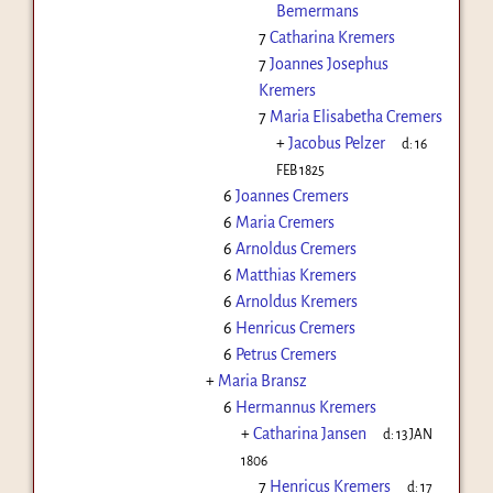
Bemermans
7
Catharina Kremers
7
Joannes Josephus
Kremers
7
Maria Elisabetha Cremers
+
Jacobus Pelzer
d:
16
FEB 1825
6
Joannes Cremers
6
Maria Cremers
6
Arnoldus Cremers
6
Matthias Kremers
6
Arnoldus Kremers
6
Henricus Cremers
6
Petrus Cremers
+
Maria Bransz
6
Hermannus Kremers
+
Catharina Jansen
d:
13 JAN
1806
7
Henricus Kremers
d:
17