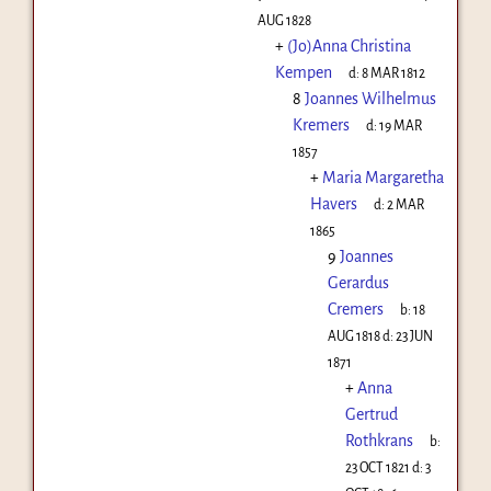
AUG 1828
+
(Jo)Anna Christina
Kempen
d:
8 MAR 1812
8
Joannes Wilhelmus
Kremers
d:
19 MAR
1857
+
Maria Margaretha
Havers
d:
2 MAR
1865
9
Joannes
Gerardus
Cremers
b:
18
AUG 1818
d:
23 JUN
1871
+
Anna
Gertrud
Rothkrans
b:
23 OCT 1821
d:
3