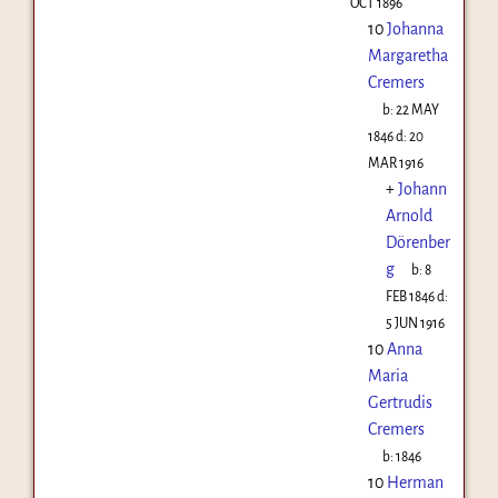
OCT 1896
10
Johanna
Margaretha
Cremers
b:
22 MAY
1846
d:
20
MAR 1916
+
Johann
Arnold
Dörenber
g
b:
8
FEB 1846
d:
5 JUN 1916
10
Anna
Maria
Gertrudis
Cremers
b:
1846
10
Herman