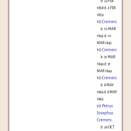
b:
23 FEB
1858
d:
2 FEB
1859
10
Cremers
b:
10 MAR
1845
d:
10
MAR 1845
10
Cremers
b:
31 MAR
1849
d:
31
MAR 1849
10
Cremers
b:
8 MAY
1863
d:
8 MAY
1863
10
Petrus
Josephus
Cremers
b:
26 OCT