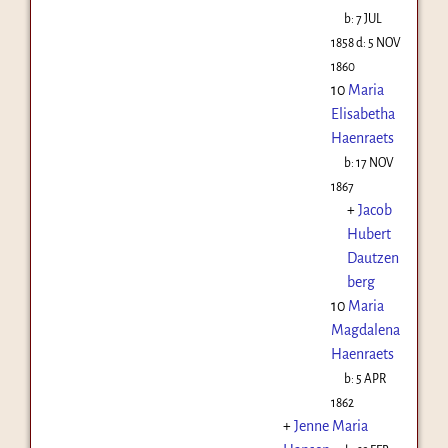
b:
7 JUL
1858
d:
5 NOV
1860
10
Maria
Elisabetha
Haenraets
b:
17 NOV
1867
+
Jacob
Hubert
Dautzen
berg
10
Maria
Magdalena
Haenraets
b:
5 APR
1862
+
Jenne Maria