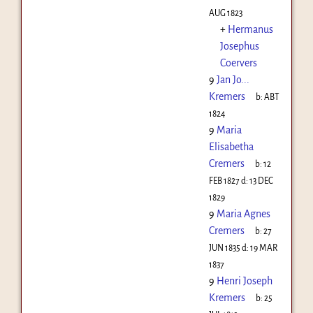
AUG 1823
+
Hermanus
Josephus
Coervers
9
Jan Jo...
Kremers
b:
ABT
1824
9
Maria
Elisabetha
Cremers
b:
12
FEB 1827
d:
13 DEC
1829
9
Maria Agnes
Cremers
b:
27
JUN 1835
d:
19 MAR
1837
9
Henri Joseph
Kremers
b:
25