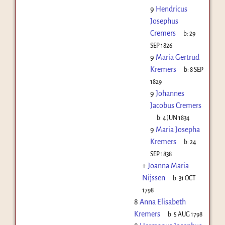
9
Hendricus
Josephus
Cremers
b:
29
SEP 1826
9
Maria Gertrud
Kremers
b:
8 SEP
1829
9
Johannes
Jacobus Cremers
b:
4 JUN 1834
9
Maria Josepha
Kremers
b:
24
SEP 1838
+
Joanna Maria
Nijssen
b:
31 OCT
1798
8
Anna Elisabeth
Kremers
b:
5 AUG 1798