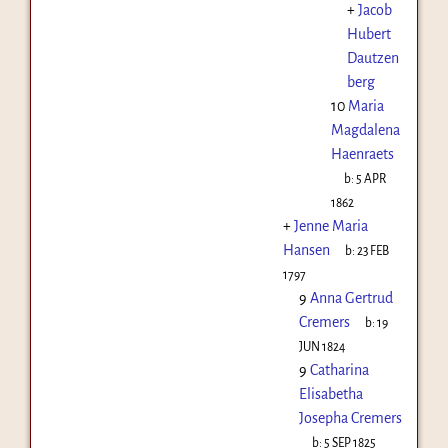
+
Jacob
Hubert
Dautzen
berg
10
Maria
Magdalena
Haenraets
b:
5 APR
1862
+
Jenne Maria
Hansen
b:
23 FEB
1797
9
Anna Gertrud
Cremers
b:
19
JUN 1824
9
Catharina
Elisabetha
Josepha Cremers
b:
5 SEP 1825