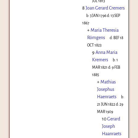
JUL 1813
8
Joan Gerard Cremers
b:
3 JAN 1796
d:
13 SEP
1867
+
Maria Theresia
Römgens
d:
BEF 18
OCT 1823
9
Anna Maria
Kremers
b:
1
MAR 1821
d:
9 FEB
1885
+
Mathias
Josephus
Haenraets
b:
21 JUN 1822
d:
29
MAR 1909
10
Gerard
Joseph
Haanraets