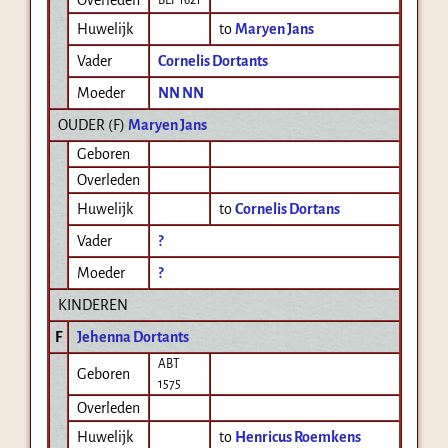
Huwelijk
to
Maryen Jans
Vader
Cornelis Dortants
Moeder
NN NN
OUDER (
F
)
Maryen Jans
Geboren
Overleden
Huwelijk
to
Cornelis Dortans
Vader
?
Moeder
?
KINDEREN
F
Jehenna Dortants
ABT
Geboren
1575
Overleden
Huwelijk
to
Henricus Roemkens