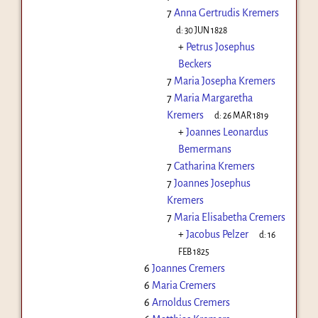
7
Anna Gertrudis Kremers
d:
30 JUN 1828
+
Petrus Josephus
Beckers
7
Maria Josepha Kremers
7
Maria Margaretha
Kremers
d:
26 MAR 1819
+
Joannes Leonardus
Bemermans
7
Catharina Kremers
7
Joannes Josephus
Kremers
7
Maria Elisabetha Cremers
+
Jacobus Pelzer
d:
16
FEB 1825
6
Joannes Cremers
6
Maria Cremers
6
Arnoldus Cremers