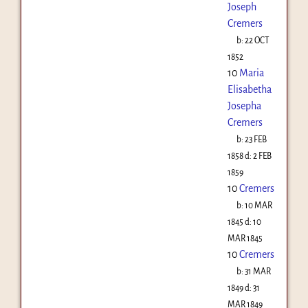
Joseph
Cremers
b:
22 OCT
1852
10
Maria
Elisabetha
Josepha
Cremers
b:
23 FEB
1858
d:
2 FEB
1859
10
Cremers
b:
10 MAR
1845
d:
10
MAR 1845
10
Cremers
b:
31 MAR
1849
d:
31
MAR 1849