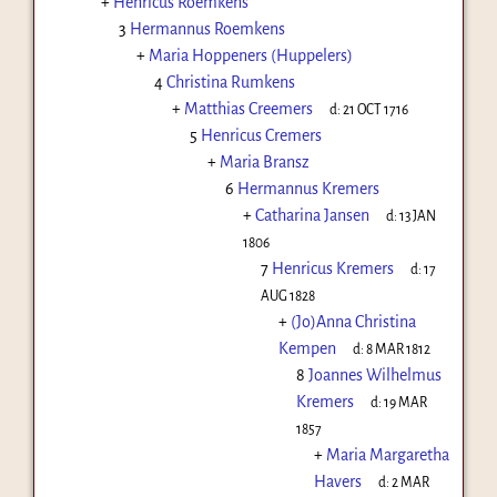
+
Henricus Roemkens
3
Hermannus Roemkens
+
Maria Hoppeners (Huppelers)
4
Christina Rumkens
+
Matthias Creemers
d:
21 OCT 1716
5
Henricus Cremers
+
Maria Bransz
6
Hermannus Kremers
+
Catharina Jansen
d:
13 JAN
1806
7
Henricus Kremers
d:
17
AUG 1828
+
(Jo)Anna Christina
Kempen
d:
8 MAR 1812
8
Joannes Wilhelmus
Kremers
d:
19 MAR
1857
+
Maria Margaretha
Havers
d:
2 MAR