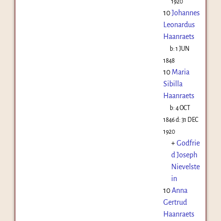
1920
10
Johannes
Leonardus
Haanraets
b:
1 JUN
1848
10
Maria
Sibilla
Haanraets
b:
4 OCT
1846
d:
31 DEC
1920
+
Godfrie
d Joseph
Nievelste
in
10
Anna
Gertrud
Haanraets