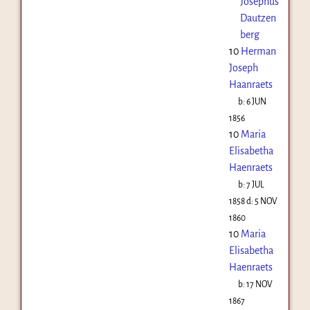
Josephus
Dautzen
berg
10
Herman
Joseph
Haanraets
b:
6 JUN
1856
10
Maria
Elisabetha
Haenraets
b:
7 JUL
1858
d:
5 NOV
1860
10
Maria
Elisabetha
Haenraets
b:
17 NOV
1867