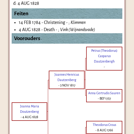
d:
4 AUG 1828
Feiten
14 FEB 1784 - Christening - ;
Klimmen
4 AUG 1828 - Death - ;
Vink (Wijnandsrade)
Voorouders
Petrus (Theodorus)
Casparus
Dautzenbergh
-
Joannes Henricus
Dautzenberg
-
3 NOV 1817
Anna Gertrudis Sauren
-
BEF 1737
Joanna Maria
Doutzenberg
-
4 AUG 1828
Theodorus Crous
-
8 AUG 1766