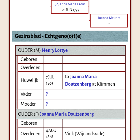
(Jo)anna Maria Crous
-
25 JUN 1799
Joanna Meijers
-
Gezinsblad - Echtgeno(o)t(e)
OUDER (
M
)
Henry Lortye
Geboren
Overleden
to
Joanna Maria
7 JUL
Huwelijk
1803
Doutzenberg
at Klimmen
Vader
?
Moeder
?
OUDER (
F
)
Joanna Maria Doutzenberg
Geboren
4 AUG
Overleden
Vink (Wijnandsrade)
1828