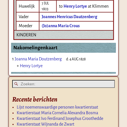
7 JUL
Huwelijk
to
Henry Lortye
at Klimmen
1803
Vader
Joannes Henricus Dautzenberg
Moeder
(Jo)anna Maria Crous
KINDEREN
Nakomelingenkaart
1
Joanna Maria Doutzenberg
d:
4 AUG 1828
+
Henry Lortye
Recente berichten
Lijst noemenswaardige personen kwartierstaat
Kwartierstaat Maria Cornelia Alexandra Bosma
Kwartierstaat Ivo Ferdinand Josephus Groothedde
Kwartierstaat Wijnanda de Zwart