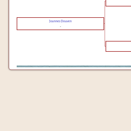
Joannes Douven
-