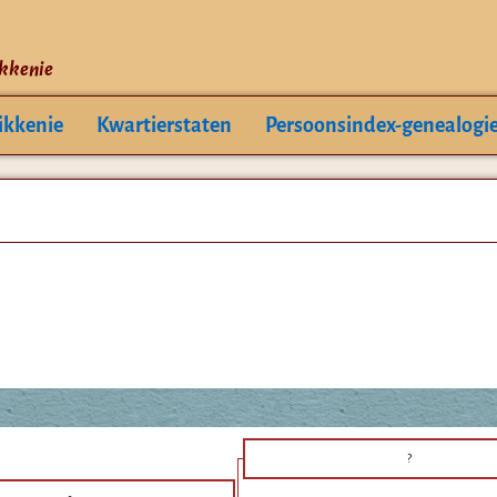
ikkenie
ikkenie
Kwartierstaten
Persoonsindex-genealogi
?