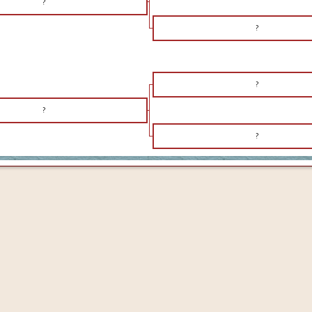
?
?
?
?
?