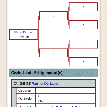
?
?
?
Werner Dürtzant
-
ABT 1385
?
?
?
Gezinsblad - Echtgeno(o)t(e)
OUDER (
M
)
Werner Dürtzant
Geboren
ABT
Overleden
1385