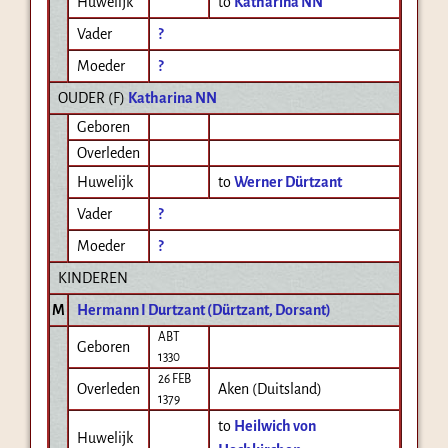
Huwelijk
to
Katharina NN
Vader
?
Moeder
?
OUDER (
F
)
Katharina NN
Geboren
Overleden
Huwelijk
to
Werner Dürtzant
Vader
?
Moeder
?
KINDEREN
M
Hermann I Durtzant (Dürtzant, Dorsant)
ABT
Geboren
1330
26 FEB
Overleden
Aken (Duitsland)
1379
to
Heilwich von
Huwelijk