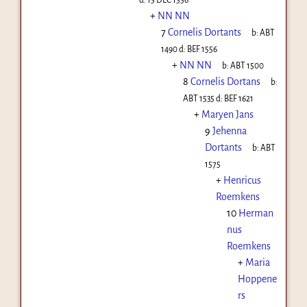
+
NN NN
7
Cornelis Dortants
b:
ABT
1490
d:
BEF 1556
+
NN NN
b:
ABT 1500
8
Cornelis Dortans
b:
ABT 1535
d:
BEF 1621
+
Maryen Jans
9
Jehenna
Dortants
b:
ABT
1575
+
Henricus
Roemkens
10
Herman
nus
Roemkens
+
Maria
Hoppene
rs