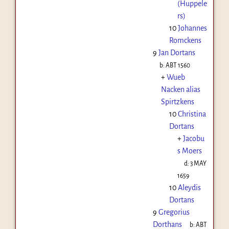
(Huppele
rs)
10
Johannes
Romckens
9
Jan Dortans
b:
ABT 1560
+
Wueb
Nacken alias
Spirtzkens
10
Christina
Dortans
+
Jacobu
s Moers
d:
3 MAY
1659
10
Aleydis
Dortans
9
Gregorius
Dorthans
b:
ABT