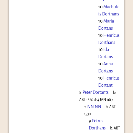
10
Machtild
is Dorthans
10
Maria
Dortans
10
Henricus
Dorthans
10
Ida
Dortans
10
Anna
Dortans
10
Henricus
Dortant
8
Peter Dortants
b:
ABT 1530
d:
4 JAN 1617
+
NN NN
b:
ABT
1530
9
Petrus
Dorthans
b:
ABT