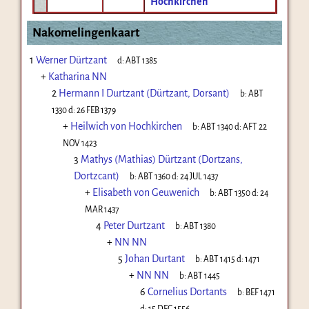
Hochkirchen
Nakomelingenkaart
1
Werner Dürtzant
d:
ABT 1385
+
Katharina NN
2
Hermann I Durtzant (Dürtzant, Dorsant)
b:
ABT
1330
d:
26 FEB 1379
+
Heilwich von Hochkirchen
b:
ABT 1340
d:
AFT 22
NOV 1423
3
Mathys (Mathias) Dürtzant (Dortzans,
Dortzcant)
b:
ABT 1360
d:
24 JUL 1437
+
Elisabeth von Geuwenich
b:
ABT 1350
d:
24
MAR 1437
4
Peter Durtzant
b:
ABT 1380
+
NN NN
5
Johan Durtant
b:
ABT 1415
d:
1471
+
NN NN
b:
ABT 1445
6
Cornelius Dortants
b:
BEF 1471
d:
15 DEC 1556