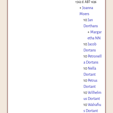
1562
d:
ABT 1636
+
Joanna
Moers
10
Jan
Dorthans
+
Margar
etha NN
10
Jacob
Dortans
10
Petronell
a Dortans
10
Nella
Dortant
10
Petrus
Dortant
10
Wilhelm
us Dortant
10
Walrafiu
s Dortant