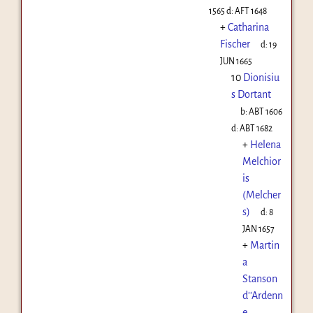
1565
d:
AFT 1648
+
Catharina
Fischer
d:
19
JUN 1665
10
Dionisiu
s Dortant
b:
ABT 1606
d:
ABT 1682
+
Helena
Melchior
is
(Melcher
s)
d:
8
JAN 1657
+
Martin
a
Stanson
d''Ardenn
e