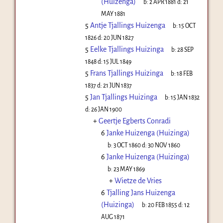
(Huizenga)
b:
2 APR 1881
d:
21
MAY 1881
5
Antje Tjallings Huizenga
b:
15 OCT
1826
d:
20 JUN 1827
5
Eelke Tjallings Huizinga
b:
28 SEP
1848
d:
15 JUL 1849
5
Frans Tjallings Huizinga
b:
18 FEB
1837
d:
21 JUN 1837
5
Jan Tjallings Huizinga
b:
15 JAN 1832
d:
26 JAN 1900
+
Geertje Egberts Conradi
6
Janke Huizenga (Huizinga)
b:
3 OCT 1860
d:
30 NOV 1860
6
Janke Huizenga (Huizinga)
b:
23 MAY 1869
+
Wietze de Vries
6
Tjalling Jans Huizenga
(Huizinga)
b:
20 FEB 1855
d:
12
AUG 1871