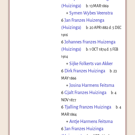
(Huizinga)
b:
13 MAR 1869
+
Symen Wybes Veenstra
6
Jan Franzes Huizenga
(Huizinga)
b:
20 APR 1882
d:
5 DEC
1916
6
Johannes Franzes Huizenga
(Huizinga)
b:
1 OCT 1874
d:
5 FEB
1914
+
Sijke Folkerts van Akker
6
Dirk Franzes Huizinga
b:
23
MAY 1866
+
Josina Harmens Feitsma
6
Gjalt Franzes Huizinga
b:
4
NOV 1877
6
Tjalling Franzes Huizinga
b:
4
MAR 1864
+
Antje Harmens Feitsma
6
Jan Franzes Huizinga