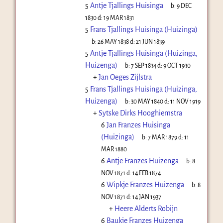
5
Antje Tjallings Huisinga
b:
9 DEC
1830
d:
19 MAR 1831
5
Frans Tjallings Huisinga (Huizinga)
b:
26 MAY 1838
d:
21 JUN 1839
5
Antje Tjallings Huisinga (Huizinga,
Huizenga)
b:
7 SEP 1834
d:
9 OCT 1930
+
Jan Oeges Zijlstra
5
Frans Tjallings Huisinga (Huizinga,
Huizenga)
b:
30 MAY 1840
d:
11 NOV 1919
+
Sytske Dirks Hooghiemstra
6
Jan Franzes Huisinga
(Huizinga)
b:
7 MAR 1879
d:
11
MAR 1880
6
Antje Franzes Huizenga
b:
8
NOV 1871
d:
14 FEB 1874
6
Wipkje Franzes Huizenga
b:
8
NOV 1871
d:
14 JAN 1937
+
Heere Alderts Robijn
6
Baukje Franzes Huizenga