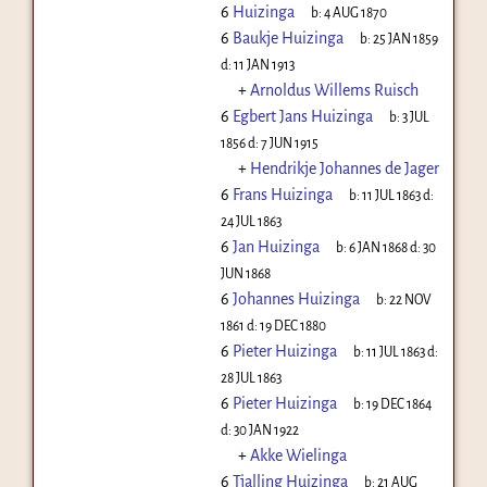
6
Huizinga
b:
4 AUG 1870
6
Baukje Huizinga
b:
25 JAN 1859
d:
11 JAN 1913
+
Arnoldus Willems Ruisch
6
Egbert Jans Huizinga
b:
3 JUL
1856
d:
7 JUN 1915
+
Hendrikje Johannes de Jager
6
Frans Huizinga
b:
11 JUL 1863
d:
24 JUL 1863
6
Jan Huizinga
b:
6 JAN 1868
d:
30
JUN 1868
6
Johannes Huizinga
b:
22 NOV
1861
d:
19 DEC 1880
6
Pieter Huizinga
b:
11 JUL 1863
d:
28 JUL 1863
6
Pieter Huizinga
b:
19 DEC 1864
d:
30 JAN 1922
+
Akke Wielinga
6
Tjalling Huizinga
b:
21 AUG