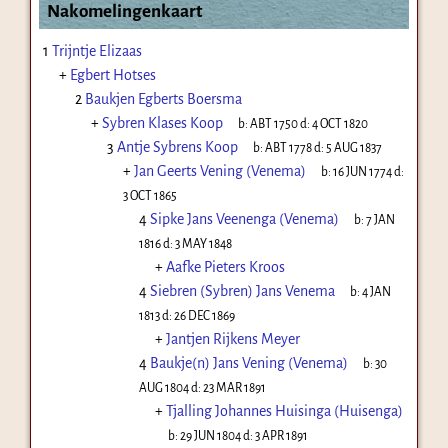
Nakomelingenkaart
1
Trijntje Elizaas
+
Egbert Hotses
2
Baukjen Egberts Boersma
+
Sybren Klases Koop
b:
ABT 1750
d:
4 OCT 1820
3
Antje Sybrens Koop
b:
ABT 1778
d:
5 AUG 1837
+
Jan Geerts Vening (Venema)
b:
16 JUN 1774
d:
3 OCT 1865
4
Sipke Jans Veenenga (Venema)
b:
7 JAN
1816
d:
3 MAY 1848
+
Aafke Pieters Kroos
4
Siebren (Sybren) Jans Venema
b:
4 JAN
1813
d:
26 DEC 1869
+
Jantjen Rijkens Meyer
4
Baukje(n) Jans Vening (Venema)
b:
30
AUG 1804
d:
23 MAR 1891
+
Tjalling Johannes Huisinga (Huisenga)
b:
29 JUN 1804
d:
3 APR 1891