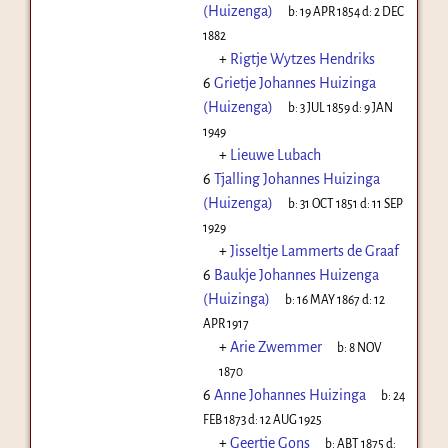
(Huizenga)
b:
19 APR 1854
d:
2 DEC
1882
+
Rigtje Wytzes Hendriks
6
Grietje Johannes Huizinga
(Huizenga)
b:
3 JUL 1859
d:
9 JAN
1949
+
Lieuwe Lubach
6
Tjalling Johannes Huizinga
(Huizenga)
b:
31 OCT 1851
d:
11 SEP
1929
+
Jisseltje Lammerts de Graaf
6
Baukje Johannes Huizenga
(Huizinga)
b:
16 MAY 1867
d:
12
APR 1917
+
Arie Zwemmer
b:
8 NOV
1870
6
Anne Johannes Huizinga
b:
24
FEB 1873
d:
12 AUG 1925
+
Geertje Gons
b:
ABT 1875
d: