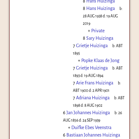
8
Frans Huizinga
8
Hans Huizinga
b:
28 AUG 1938
d:
19 AUG
2019
+
Private
8
Sary Huizinga
7
Grietje Huizinga
b:
ABT
1895
+
Popke Klaas de Jong
7
Grietje Huizinga
b:
ABT
1893
d:
19 AUG 1894
7
Arie Frans Huizinga
b:
ABT 1900
d:
2 APR 1901
7
Adriana Huizinga
b:
ABT
1898
d:
8 AUG 1902
6
Jan Johannes Huizinga
b:
26
AUG 1856
d:
24 SEP 1939
+
Duifke Ebes Veenstra
6
Bastiaan Johannes Huizinga