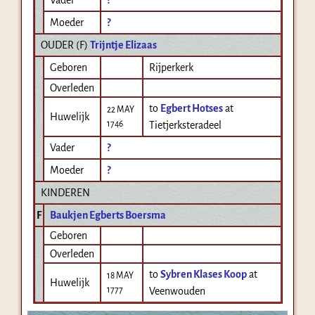
Moeder
?
OUDER (
F
)
Trijntje Elizaas
Geboren
Rijperkerk
Overleden
to
Egbert Hotses
at
22 MAY
Huwelijk
1746
Tietjerksteradeel
Vader
?
Moeder
?
KINDEREN
F
Baukjen Egberts Boersma
Geboren
Overleden
to
Sybren Klases Koop
at
18 MAY
Huwelijk
1777
Veenwouden