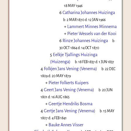
18 MAY 1946
6
Catharina Johannes Huizinga
b:
2 MAR 1870
d:
12 JAN 1966
+
Lammert Minnes Minnema
+
Pieter Wessels van der Kooi
6
Rinze Johannes Huizinga
b:
30 OCT 1864
d:
14 OCT 1870
5
Eelkje Tjallings Huizinga
(Huizenga)
b:
18 FEB 1837
d:
1 JUN 1837
4
Folkjen Jans Vening (Venema)
b:
22 DEC
1809
d:
20 MAY 1879
+
Pieter Folkerts Kuipers
4
Geert Jans Vening (Venema)
b:
20 JUN
1801
d:
16 AUG 1865
+
Geertje Hendriks Bosma
4
Gertje Jans Vening (Venema)
b:
15 MAY
1807
d:
4 FEB 1841
+
Bauke Annes Visser