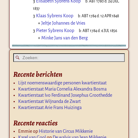
3
Elisabeth Sybrens Koop
b:
ABT 1780
d:
24 DEC
1837
3
Klaas Sybrens Koop
b:
ABT 1784
d:
12 APR 1848
+
Jeltje Johannes de Vries
3
Pieter Sybrens Koop
b:
ABT 1784
d:
6 JUL 1856
+
Minke Jans van den Berg
Recente berichten
Lijst noemenswaardige personen kwartierstaat
Kwartierstaat Maria Cornelia Alexandra Bosma
Kwartierstaat Ivo Ferdinand Josephus Groothedde
Kwartierstaat Wijnanda de Zwart
Kwartierstaat Arie Frans Huizinga
Recente reacties
Emmie
op
Historie van Circus Mikkenie
Karel van Gool
op
De walvis van Jean Mikkenie