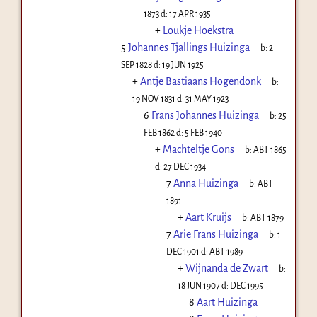
1873
d:
17 APR 1935
+
Loukje Hoekstra
5
Johannes Tjallings Huizinga
b:
2
SEP 1828
d:
19 JUN 1925
+
Antje Bastiaans Hogendonk
b:
19 NOV 1831
d:
31 MAY 1923
6
Frans Johannes Huizinga
b:
25
FEB 1862
d:
5 FEB 1940
+
Machteltje Gons
b:
ABT 1865
d:
27 DEC 1934
7
Anna Huizinga
b:
ABT
1891
+
Aart Kruijs
b:
ABT 1879
7
Arie Frans Huizinga
b:
1
DEC 1901
d:
ABT 1989
+
Wijnanda de Zwart
b:
18 JUN 1907
d:
DEC 1995
8
Aart Huizinga