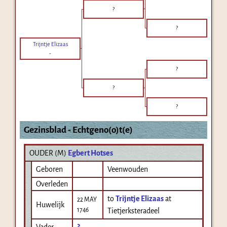
?
?
Trijntje Elizaas
-
?
?
?
Gezinsblad - Echtgeno(o)t(e)
OUDER (
M
)
Egbert Hotses
Geboren
Veenwouden
Overleden
to
Trijntje Elizaas
at
22 MAY
Huwelijk
1746
Tietjerksteradeel
Vader
?