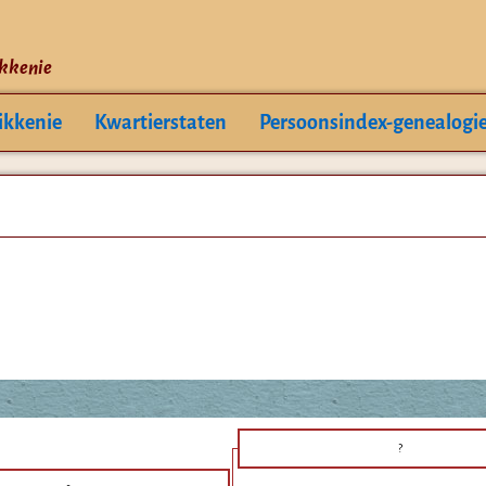
ikkenie
ikkenie
Kwartierstaten
Persoonsindex-genealogi
?