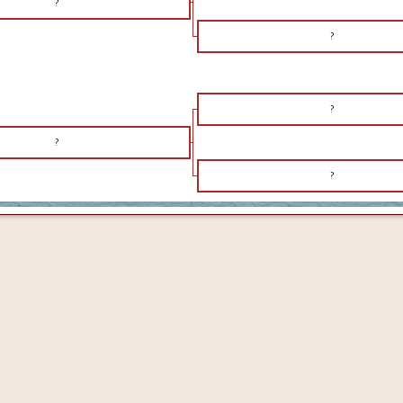
?
?
?
?
?