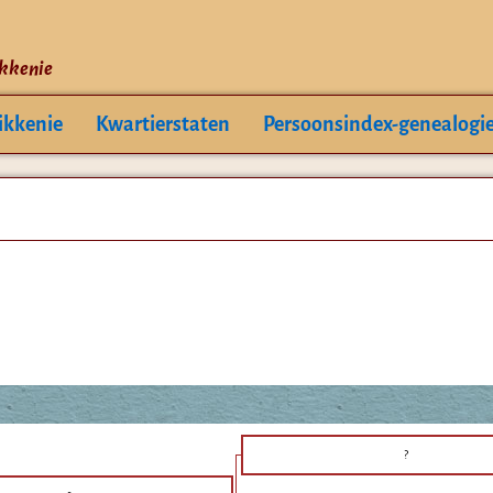
ikkenie
ikkenie
Kwartierstaten
Persoonsindex-genealogi
?