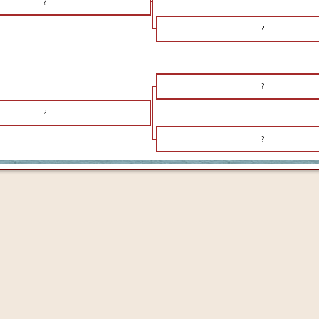
?
?
?
?
?