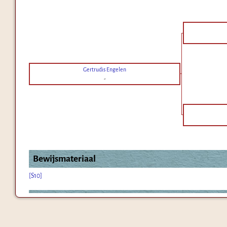
Gertrudis Engelen
-
Bewijsmateriaal
[S10]