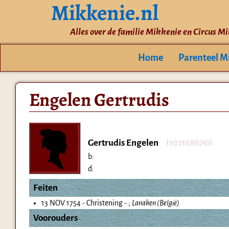
Mikkenie.nl
Alles over de familie Mikkenie en Circus M
Home
Parenteel M
Engelen Gertrudis
Gertrudis Engelen
I1071686766
b:
d:
Feiten
13 NOV 1754 - Christening - ;
Lanaken (België)
Voorouders