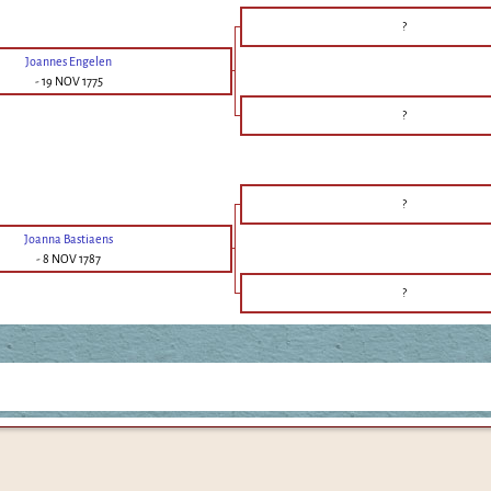
?
Joannes Engelen
-
19 NOV 1775
?
?
Joanna Bastiaens
-
8 NOV 1787
?