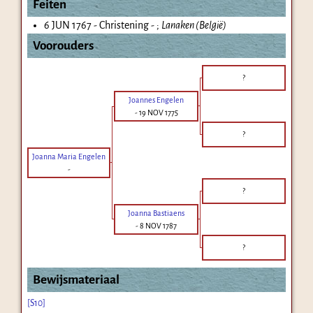
Feiten
6 JUN 1767 - Christening - ;
Lanaken (België)
Voorouders
?
Joannes Engelen
-
19 NOV 1775
?
Joanna Maria Engelen
-
?
Joanna Bastiaens
-
8 NOV 1787
?
Bewijsmateriaal
[S10]