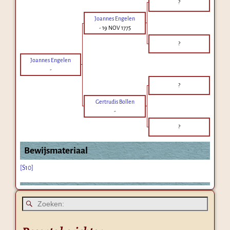
?
Joannes Engelen
-
19 NOV 1775
?
Joannes Engelen
-
?
Gertrudis Bollen
-
?
Bewijsmateriaal
[S10]