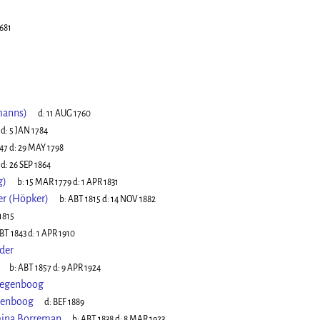
681
manns)
d:
11 AUG 1760
d:
5 JAN 1784
747
d:
29 MAY 1798
d:
26 SEP 1864
g)
b:
15 MAR 1779
d:
1 APR 1831
er (Höpker)
b:
ABT 1815
d:
14 NOV 1882
1815
BT 1843
d:
1 APR 1910
der
b:
ABT 1857
d:
9 APR 1924
 Regenboog
egenboog
d:
BEF 1889
mina Borreman
b:
ABT 1838
d:
8 MAR 1923