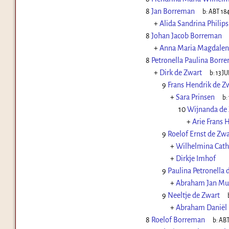
8
Jan Borreman
b:
ABT 18
+
Alida Sandrina Philips
8
Johan Jacob Borreman
+
Anna Maria Magdale
8
Petronella Paulina Borr
+
Dirk de Zwart
b:
13 JU
9
Frans Hendrik de Z
+
Sara Prinsen
b:
10
Wijnanda de
+
Arie Frans 
9
Roelof Ernst de Zwa
+
Wilhelmina Cat
+
Dirkje Imhof
9
Paulina Petronella 
+
Abraham Jan Mu
9
Neeltje de Zwart
+
Abraham Daniël 
8
Roelof Borreman
b:
ABT