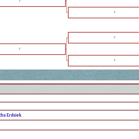
?
?
?
?
?
ha Erdsiek