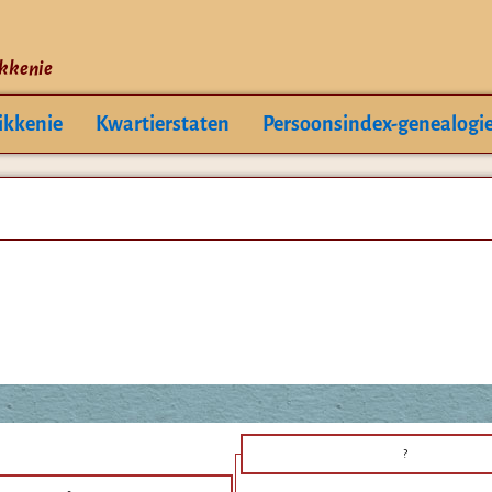
ikkenie
ikkenie
Kwartierstaten
Persoonsindex-genealogi
?