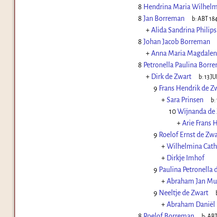
8
Hendrina Maria Wilhel
8
Jan Borreman
b:
ABT 18
+
Alida Sandrina Philips
8
Johan Jacob Borreman
+
Anna Maria Magdale
8
Petronella Paulina Borr
+
Dirk de Zwart
b:
13 JU
9
Frans Hendrik de Z
+
Sara Prinsen
b:
10
Wijnanda de
+
Arie Frans 
9
Roelof Ernst de Zwa
+
Wilhelmina Cat
+
Dirkje Imhof
9
Paulina Petronella 
+
Abraham Jan Mu
9
Neeltje de Zwart
+
Abraham Daniël 
8
Roelof Borreman
b:
ABT