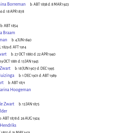
mina Borreman
b:
ABT 1838
d:
8 MAR 1923
46
d:
18 APR 1878
b:
ABT 1854
na Braam
eman
b:
4 JUN 1840
L 1829
d:
AFT 1914
wart
b:
27 OCT 1880
d:
22 APR 1940
19 OCT 1881
d:
13 JAN 1945
 Zwart
b:
18 JUN 1907
d:
DEC 1995
Huizinga
b:
1 DEC 1901
d:
ABT 1989
rt
b:
ABT 1871
harina Hoogeman
de Zwart
b:
13 JAN 1875
lder
b:
ABT 1878
d:
26 AUG 1924
Hendriks
 1855
d:
31 MAY 1921