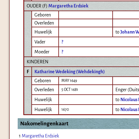
OUDER (
F
)
Margaretha Erdsiek
Geboren
Overleden
Huwelijk
to
Johann 
Vader
?
Moeder
?
KINDEREN
F
Katharine Wedeking (Wehdekingh)
Geboren
MAY 1649
Overleden
Enger (Duit
5 OCT 1681
Huwelijk
to
Nicolaus
Huwelijk
to
Nicolaus
1670
Nakomelingenkaart
1
Margaretha Erdsiek