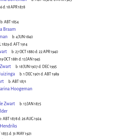
46
d:
18 APR 1878
b:
ABT 1854
na Braam
eman
b:
4 JUN 1840
L 1829
d:
AFT 1914
wart
b:
27 OCT 1880
d:
22 APR 1940
19 OCT 1881
d:
13 JAN 1945
 Zwart
b:
18 JUN 1907
d:
DEC 1995
Huizinga
b:
1 DEC 1901
d:
ABT 1989
rt
b:
ABT 1871
harina Hoogeman
de Zwart
b:
13 JAN 1875
lder
b:
ABT 1878
d:
26 AUG 1924
Hendriks
 1855
d:
31 MAY 1921