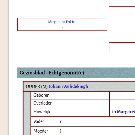
Margaretha Erdsiek
-
Gezinsblad - Echtgeno(o)t(e)
OUDER (
M
)
Johann Wehdekingh
Geboren
Overleden
Huwelijk
to
Margaret
Vader
?
Moeder
?