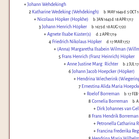
+
Johann Wehdekingh
2
Katharine Wedeking (Wehdekingh)
b:
MAY 1649
d:
5 OCT 1
+
Nicolaus Höpker (Hopkhe)
b:
JAN 1643
d:
18 APR 1717
3
Johann Henrich Höpker
b:
1673
d:
18 AUG 1720
+
Agnete Ilsabe Küster(s)
d:
2 APR 1719
4
Friedrich Nikolaus Höpker
d:
17 MAR 1757
+
(Anna) Margaretha Ilsabein Wilman (Will
5
Frans Henrich (Franz Heinrich) Höpker
+
Anne Justine Marg. Richter
b:
2 JUL 1
6
Johann Jacob Hoepcker (Höpker)
+
Hendrina Wiecherink (Wiegerin
7
Ernestina Alida Maria Hoepck
+
Roelof Borreman
b:
17 FEB 
8
Cornelia Borreman
b:
A
+
Dirk Johannes van Gel
8
Frans Hendrik Borreman
+
Petronella Catharina
+
Francina Frederika R
8
Hendrina Maria Wilhel