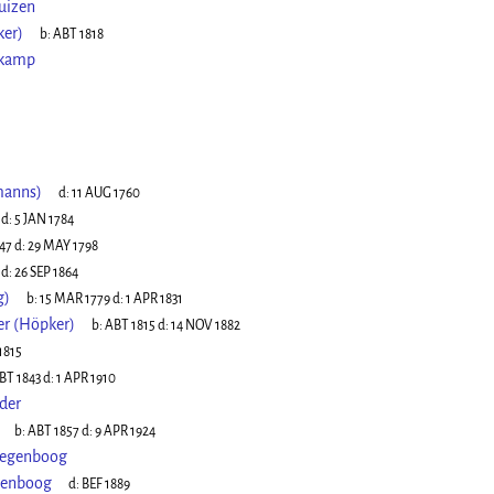
uizen
ker)
b:
ABT 1818
nkamp
manns)
d:
11 AUG 1760
d:
5 JAN 1784
747
d:
29 MAY 1798
d:
26 SEP 1864
g)
b:
15 MAR 1779
d:
1 APR 1831
er (Höpker)
b:
ABT 1815
d:
14 NOV 1882
1815
BT 1843
d:
1 APR 1910
der
b:
ABT 1857
d:
9 APR 1924
 Regenboog
egenboog
d:
BEF 1889