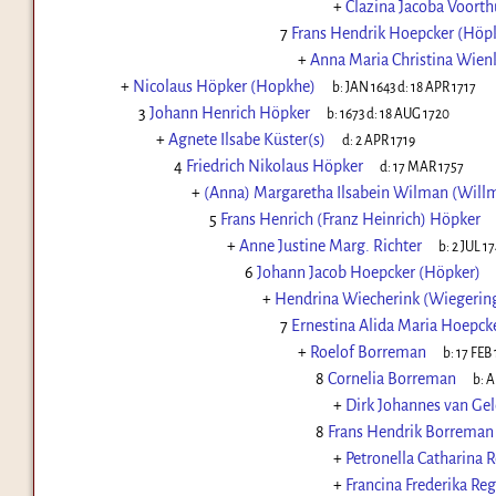
+
Clazina Jacoba Voorth
7
Frans Hendrik Hoepcker (Höp
+
Anna Maria Christina Wie
+
Nicolaus Höpker (Hopkhe)
b:
JAN 1643
d:
18 APR 1717
3
Johann Henrich Höpker
b:
1673
d:
18 AUG 1720
+
Agnete Ilsabe Küster(s)
d:
2 APR 1719
4
Friedrich Nikolaus Höpker
d:
17 MAR 1757
+
(Anna) Margaretha Ilsabein Wilman (Will
5
Frans Henrich (Franz Heinrich) Höpker
+
Anne Justine Marg. Richter
b:
2 JUL 1
6
Johann Jacob Hoepcker (Höpker)
+
Hendrina Wiecherink (Wiegerin
7
Ernestina Alida Maria Hoepck
+
Roelof Borreman
b:
17 FEB 
8
Cornelia Borreman
b:
A
+
Dirk Johannes van Gel
8
Frans Hendrik Borreman
+
Petronella Catharina
+
Francina Frederika R