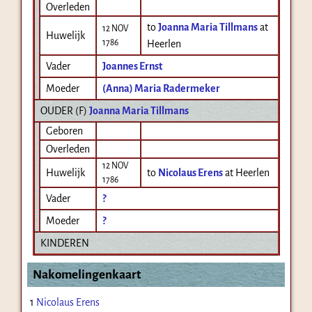
Overleden
to
Joanna Maria Tillmans
at
12 NOV
Huwelijk
1786
Heerlen
Vader
Joannes Ernst
Moeder
(Anna) Maria Radermeker
OUDER (
F
)
Joanna Maria Tillmans
Geboren
Overleden
12 NOV
Huwelijk
to
Nicolaus Erens
at Heerlen
1786
Vader
?
Moeder
?
KINDEREN
Nakomelingenkaart
1
Nicolaus Erens