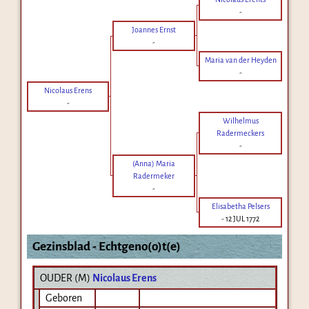
-
Joannes Ernst
-
Maria van der Heyden
-
Nicolaus Erens
-
Wilhelmus
Radermeckers
-
(Anna) Maria
Radermeker
-
Elisabetha Pelsers
-
12 JUL 1772
Gezinsblad - Echtgeno(o)t(e)
OUDER (
M
)
Nicolaus Erens
Geboren