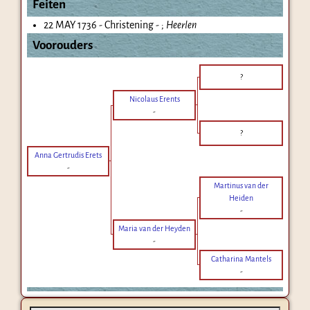
Feiten
22 MAY 1736 - Christening - ;
Heerlen
Voorouders
?
Nicolaus Erents
-
?
Anna Gertrudis Erets
-
Martinus van der
Heiden
-
Maria van der Heyden
-
Catharina Mantels
-