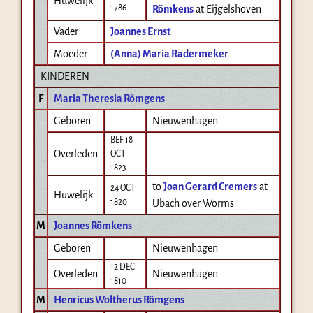
Huwelijk
1786
Römkens
at Eijgelshoven
Vader
Joannes Ernst
Moeder
(Anna) Maria Radermeker
KINDEREN
F
Maria Theresia Römgens
Geboren
Nieuwenhagen
BEF 18
Overleden
OCT
1823
to
Joan Gerard Cremers
at
24 OCT
Huwelijk
1820
Ubach over Worms
M
Joannes Römkens
Geboren
Nieuwenhagen
12 DEC
Overleden
Nieuwenhagen
1810
M
Henricus Woltherus Römgens