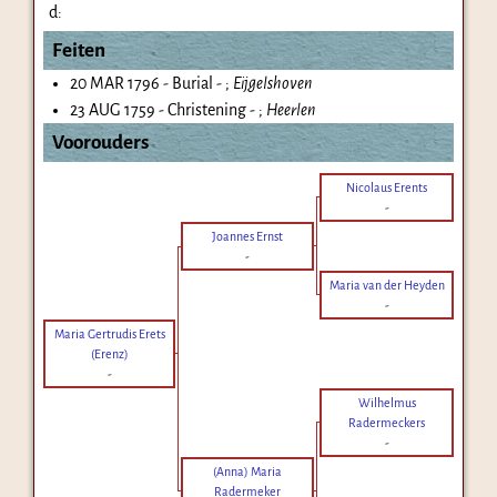
d:
Feiten
20 MAR 1796 - Burial - ;
Eijgelshoven
23 AUG 1759 - Christening - ;
Heerlen
Voorouders
Nicolaus Erents
-
Joannes Ernst
-
Maria van der Heyden
-
Maria Gertrudis Erets
(Erenz)
-
Wilhelmus
Radermeckers
-
(Anna) Maria
Radermeker