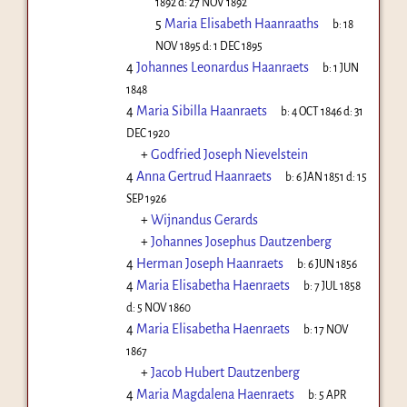
1892
d:
27 NOV 1892
5
Maria Elisabeth Haanraaths
b:
18
NOV 1895
d:
1 DEC 1895
4
Johannes Leonardus Haanraets
b:
1 JUN
1848
4
Maria Sibilla Haanraets
b:
4 OCT 1846
d:
31
DEC 1920
+
Godfried Joseph Nievelstein
4
Anna Gertrud Haanraets
b:
6 JAN 1851
d:
15
SEP 1926
+
Wijnandus Gerards
+
Johannes Josephus Dautzenberg
4
Herman Joseph Haanraets
b:
6 JUN 1856
4
Maria Elisabetha Haenraets
b:
7 JUL 1858
d:
5 NOV 1860
4
Maria Elisabetha Haenraets
b:
17 NOV
1867
+
Jacob Hubert Dautzenberg
4
Maria Magdalena Haenraets
b:
5 APR