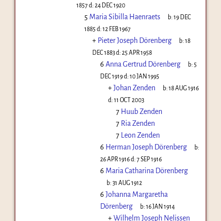
1857
d:
24 DEC 1920
5
Maria Sibilla Haenraets
b:
19 DEC
1885
d:
12 FEB 1967
+
Pieter Joseph Dörenberg
b:
18
DEC 1883
d:
25 APR 1958
6
Anna Gertrud Dörenberg
b:
5
DEC 1919
d:
10 JAN 1995
+
Johan Zenden
b:
18 AUG 1916
d:
11 OCT 2003
7
Huub Zenden
7
Ria Zenden
7
Leon Zenden
6
Herman Joseph Dörenberg
b:
26 APR 1916
d:
7 SEP 1916
6
Maria Catharina Dörenberg
b:
31 AUG 1912
6
Johanna Margaretha
Dörenberg
b:
16 JAN 1914
+
Wilhelm Joseph Nelissen