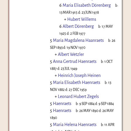
6
Maria Elisabeth Dörenberg
b:
13 MAR 1915
d:
23 JUN 1978
+
Hubert Willems
6
Albert Dörenberg
b:
17 MAY
1925
d:
2 FEB 1977
5
Maria Magdalena Haanraets
b:
26
SEP 1893
d:
19 NOV 1970
+
Albert Wetzler
5
Anna Gertrud Haenraets
b:
1 OCT
1887
d:
23 JUL 1949
+
Heinrich Joseph Heinen
5
Maria Elisabeth Haenraets
b:
13
NOV 1882
d:
27 DEC 1959
+
Leonard Hubert Zegels
5
Haenraets
b:
9 SEP 1884
d:
9 SEP 1884
5
Haenraets
b:
26 MAY 1890
d:
26 MAY
1890
5
Maria Helena Haenraets
b:
11 APR