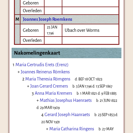
Geboren
Overleden
M
Joannes Joseph Roemkens
25 JAN
Geboren
Ubach over Worms
1796
Overleden
Nakomelingenkaart
1
Maria Gertrudis Erets (Erenz)
+
Joannes Reinerus Römkens
2
Maria Theresia Römgens
d:
BEF 18 OCT 1823
+
Joan Gerard Cremers
b:
3 JAN 1796
d:
13 SEP 1867
3
Anna Maria Kremers
b:
1 MAR 1821
d:
9 FEB 1885
+
Mathias Josephus Haenraets
b:
21 JUN 1822
d:
29 MAR 1909
4
Gerard Joseph Haanraets
b:
23 SEP 1853
d:
20 NOV 1931
+
Maria Catharina Ringens
b:
27 MAY