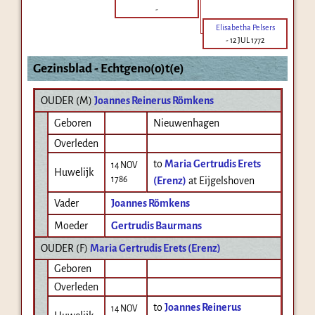
-
Elisabetha Pelsers
-
12 JUL 1772
Gezinsblad - Echtgeno(o)t(e)
OUDER (
M
)
Joannes Reinerus Römkens
Geboren
Nieuwenhagen
Overleden
to
Maria Gertrudis Erets
14 NOV
Huwelijk
1786
(Erenz)
at Eijgelshoven
Vader
Joannes Römkens
Moeder
Gertrudis Baurmans
OUDER (
F
)
Maria Gertrudis Erets (Erenz)
Geboren
Overleden
to
Joannes Reinerus
14 NOV