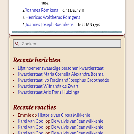
1862
2
Joannes Römkens
d:
12 DEC 1810
2
Henricus Woltherus Römgens
2
Joannes Joseph Roemkens
b:
25 JAN 1796
Recente berichten
Lijst noemenswaardige personen kwartierstaat
Kwartierstaat Maria Cornelia Alexandra Bosma
Kwartierstaat Ivo Ferdinand Josephus Groothedde
Kwartierstaat Wijnanda de Zwart
Kwartierstaat Arie Frans Huizinga
Recente reacties
Emmie
op
Historie van Circus Mikkenie
Karel van Gool
op
De walvis van Jean Mikkenie
Karel van Gool
op
De walvis van Jean Mikkenie
Karel van Gool
op
De walvis van Jean Mikkenie