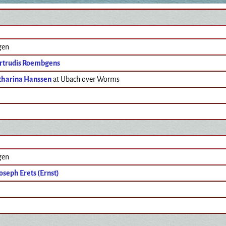
gen
rtrudis Roembgens
tharina Hanssen
at Ubach over Worms
gen
oseph Erets (Ernst)