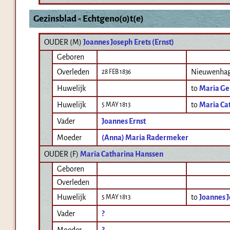
Gezinsblad - Echtgeno(o)t(e)
OUDER (
M
)
Joannes Joseph Erets (Ernst)
Geboren
Overleden
Nieuwenha
28 FEB 1836
Huwelijk
to
Maria Ge
Huwelijk
to
Maria Ca
5 MAY 1813
Vader
Joannes Ernst
Moeder
(Anna) Maria Radermeker
OUDER (
F
)
Maria Catharina Hanssen
Geboren
Overleden
Huwelijk
to
Joannes J
5 MAY 1813
Vader
?