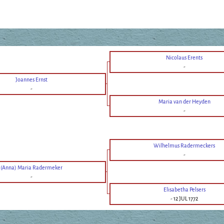
Nicolaus Erents
-
Joannes Ernst
-
Maria van der Heyden
-
Wilhelmus Radermeckers
-
(Anna) Maria Radermeker
-
Elisabetha Pelsers
-
12 JUL 1772