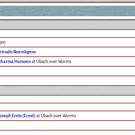
gen
rtrudis Roembgens
tharina Hanssen
at Ubach over Worms
oseph Erets (Ernst)
at Ubach over Worms