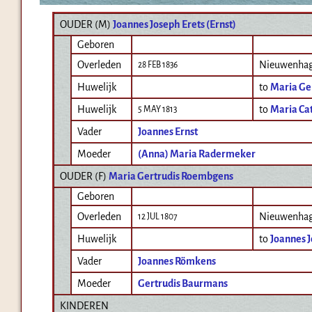
OUDER (
M
)
Joannes Joseph Erets (Ernst)
Geboren
Overleden
Nieuwenha
28 FEB 1836
Huwelijk
to
Maria Ge
Huwelijk
to
Maria Ca
5 MAY 1813
Vader
Joannes Ernst
Moeder
(Anna) Maria Radermeker
OUDER (
F
)
Maria Gertrudis Roembgens
Geboren
Overleden
Nieuwenha
12 JUL 1807
Huwelijk
to
Joannes J
Vader
Joannes Römkens
Moeder
Gertrudis Baurmans
KINDEREN