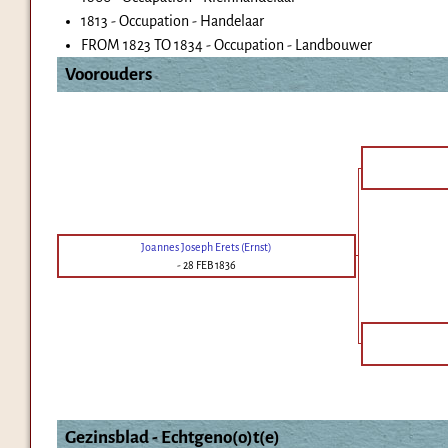
1813 - Occupation - Handelaar
FROM 1823 TO 1834 - Occupation - Landbouwer
Voorouders
Joannes Joseph Erets (Ernst)
-
28 FEB 1836
Gezinsblad - Echtgeno(o)t(e)