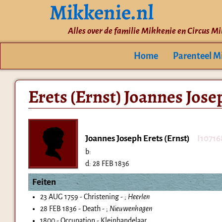
Mikkenie.nl
Alles over de familie Mikkenie en Circus M
Home
Parenteel M
Erets (Ernst) Joannes Jose
Joannes Joseph Erets (Ernst)
I10716
b:
d:
28 FEB 1836
Feiten
23 AUG 1759 - Christening - ;
Heerlen
28 FEB 1836 - Death - ;
Nieuwenhagen
1800 - Occupation - Kleinhandelaar