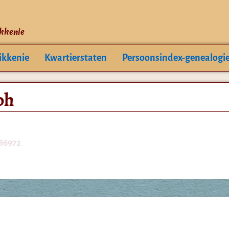
ikkenie
ikkenie
Kwartierstaten
Persoonsindex-genealogi
ph
86972