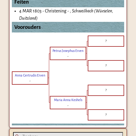
Feiten
4 MAR 1803 - Christening - ;
Schweilbach (Würselen,
Duitsland)
Voorouders
?
Petrus Josephus Erven
-
?
Anna Gertrudis Erven
-
?
Maria Anna Keshels
-
?