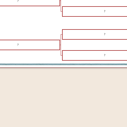
?
?
?
?
?