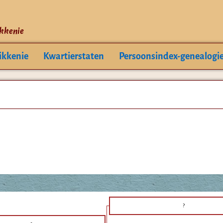
ikkenie
ikkenie
Kwartierstaten
Persoonsindex-genealogi
?