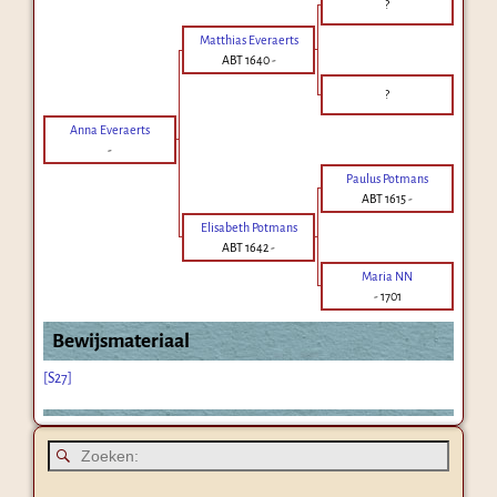
?
Matthias Everaerts
ABT 1640
-
?
Anna Everaerts
-
Paulus Potmans
ABT 1615
-
Elisabeth Potmans
ABT 1642
-
Maria NN
-
1701
Bewijsmateriaal
[S27]