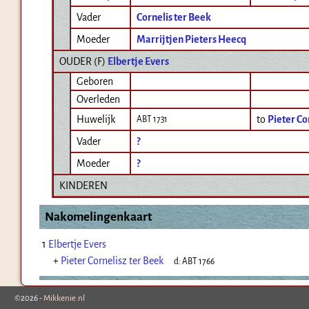
Vader
Cornelis ter Beek
Moeder
Marrijtjen Pieters Heecq
OUDER (
F
)
Elbertje Evers
Geboren
Overleden
Huwelijk
to
Pieter Co
ABT 1731
Vader
?
Moeder
?
KINDEREN
Nakomelingenkaart
1
Elbertje Evers
+
Pieter Cornelisz ter Beek
d:
ABT 1766
©2026 -
Mikkenie.nl