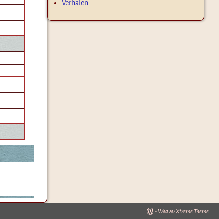
Verhalen
-
Weaver Xtreme Theme