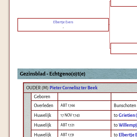
Elbertje Evers
-
Gezinsblad - Echtgeno(o)t(e)
OUDER (
M
)
Pieter Cornelisz ter Beek
Geboren
Overleden
Bunschoten
ABT 1766
Huwelijk
to
Grietien
17 NOV 1743
Huwelijk
to
Willempj
ABT 1721
Huwelijk
to
Elbertje 
ABT 1731