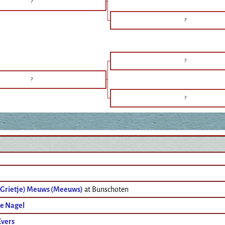
?
?
?
?
?
 (Grietje) Meuws (Meeuws)
at Bunschoten
e Nagel
Evers