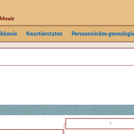
ikkenie
ikkenie
Kwartierstaten
Persoonsindex-genealogi
?