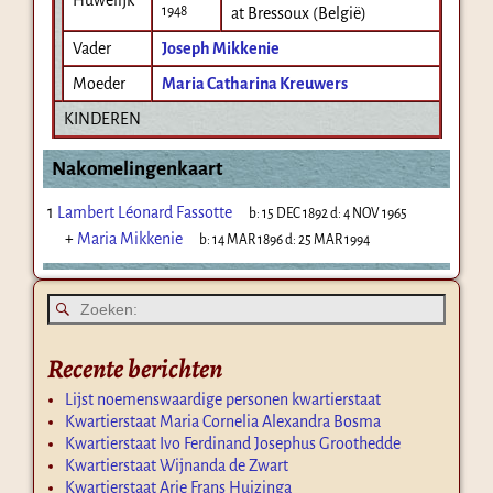
1948
at Bressoux (België)
Vader
Joseph Mikkenie
Moeder
Maria Catharina Kreuwers
KINDEREN
Nakomelingenkaart
1
Lambert Léonard Fassotte
b:
15 DEC 1892
d:
4 NOV 1965
+
Maria Mikkenie
b:
14 MAR 1896
d:
25 MAR 1994
Recente berichten
Lijst noemenswaardige personen kwartierstaat
Kwartierstaat Maria Cornelia Alexandra Bosma
Kwartierstaat Ivo Ferdinand Josephus Groothedde
Kwartierstaat Wijnanda de Zwart
Kwartierstaat Arie Frans Huizinga