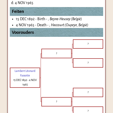
d:
4 NOV 1965
Feiten
15 DEC 1892 - Birth - ;
Beyne-Heusay (België)
4 NOV 1965 - Death - ;
Haccourt (Oupeye, België)
Voorouders
?
?
?
Lambert Léonard
Fassotte
15 DEC 1892
-
4 NOV
1965
?
?
?