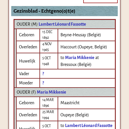
Gezinsblad - Echtgeno(o)t(e)
OUDER (
M
)
Lambert Léonard Fassotte
15 DEC
Geboren
Beyne-Heusay (België)
1892
4 NOV
Overleden
Haccourt (Oupeye, België)
1965
to
Maria Mikkenie
at
5 OCT
Huwelijk
1948
Bressoux (België)
Vader
?
Moeder
?
OUDER (
F
)
Maria Mikkenie
14 MAR
Geboren
Maastricht
1896
25 MAR
Overleden
Oupeye (België)
1994
to
Lambert Léonard Fassotte
5 OCT
Huwelijk