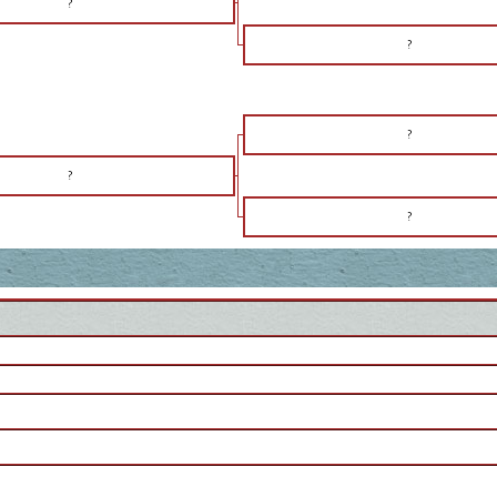
?
?
?
?
?