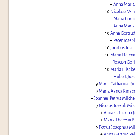
+
Anna Maria
10
Nicolaas Wij
+
Maria Corn
+
Anna Maria
10
Anna Gertrud
+
Peter Josep
10
Jacobus Jose
10
Maria Helena
+
Joseph Gor
10
Maria Elisab
+
Hubert Joz
9
Maria Catharina Ri
9
Maria Agnes Ringe
+
Joannes Petrus Milche
9
Nicolas Joseph Mil
+
Anna Catharina 
+
Maria Theresia B
9
Petrus Josephus Mi
+
Anna Gertrud Pel