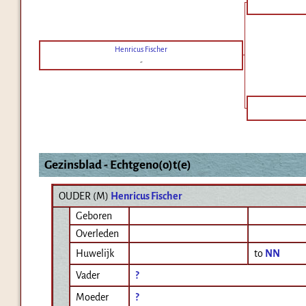
Henricus Fischer
-
Gezinsblad - Echtgeno(o)t(e)
OUDER (
M
)
Henricus Fischer
Geboren
Overleden
Huwelijk
to
NN
Vader
?
Moeder
?