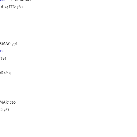
d:
24 FEB 1780
8 MAY 1792
rs
1784
AR 1814
 MAR 1760
C 1763