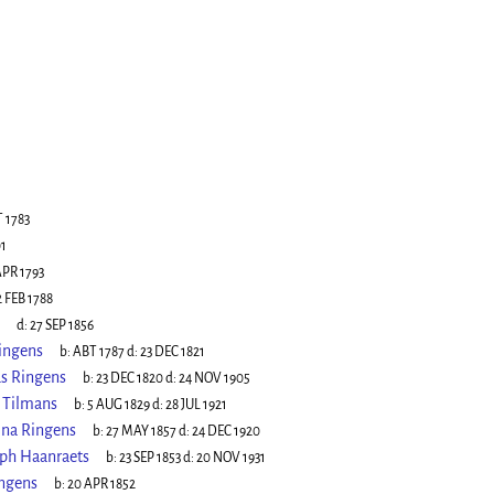
 1783
01
APR 1793
2 FEB 1788
d:
27 SEP 1856
ingens
b:
ABT 1787
d:
23 DEC 1821
s Ringens
b:
23 DEC 1820
d:
24 NOV 1905
 Tilmans
b:
5 AUG 1829
d:
28 JUL 1921
ina Ringens
b:
27 MAY 1857
d:
24 DEC 1920
eph Haanraets
b:
23 SEP 1853
d:
20 NOV 1931
ngens
b:
20 APR 1852