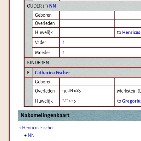
OUDER (
F
)
NN
Geboren
Overleden
Huwelijk
to
Henricus 
Vader
?
Moeder
?
KINDEREN
F
Catharina Fischer
Geboren
Overleden
Merkstein (
19 JUN 1665
Huwelijk
to
Gregoriu
BEF 1615
Nakomelingenkaart
1
Henricus Fischer
+
NN