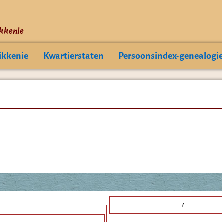
ikkenie
ikkenie
Kwartierstaten
Persoonsindex-genealogi
?