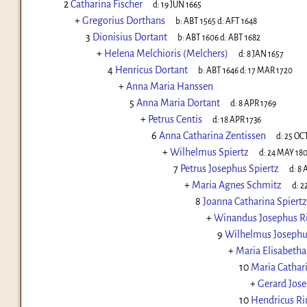
2
Catharina Fischer
d:
19 JUN 1665
+
Gregorius Dorthans
b:
ABT 1565
d:
AFT 1648
3
Dionisius Dortant
b:
ABT 1606
d:
ABT 1682
+
Helena Melchioris (Melchers)
d:
8 JAN 1657
4
Henricus Dortant
b:
ABT 1646
d:
17 MAR 1720
+
Anna Maria Hanssen
5
Anna Maria Dortant
d:
8 APR 1769
+
Petrus Centis
d:
18 APR 1736
6
Anna Catharina Zentissen
d:
25 OCT
+
Wilhelmus Spiertz
d:
24 MAY 18
7
Petrus Josephus Spiertz
d:
8 
+
Maria Agnes Schmitz
d:
2
8
Joanna Catharina Spiertz
+
Winandus Josephus R
9
Wilhelmus Josephu
+
Maria Elisabetha
10
Maria Cathar
+
Gerard Jos
10
Hendricus Ri