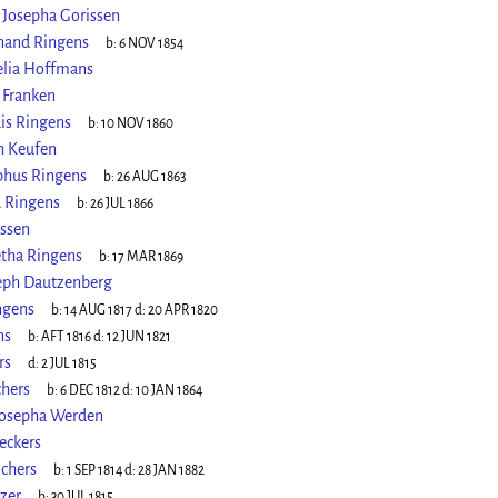
 Josepha Gorissen
nand Ringens
b:
6 NOV 1854
elia Hoffmans
 Franken
is Ringens
b:
10 NOV 1860
h Keufen
phus Ringens
b:
26 AUG 1863
 Ringens
b:
26 JUL 1866
issen
etha Ringens
b:
17 MAR 1869
eph Dautzenberg
ngens
b:
14 AUG 1817
d:
20 APR 1820
ns
b:
AFT 1816
d:
12 JUN 1821
rs
d:
2 JUL 1815
chers
b:
6 DEC 1812
d:
10 JAN 1864
Josepha Werden
eckers
lchers
b:
1 SEP 1814
d:
28 JAN 1882
zer
b:
30 JUL 1815