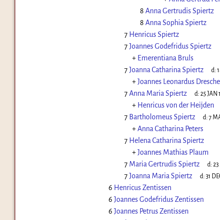
8
Anna Gertrudis Spiertz
8
Anna Sophia Spiertz
7
Henricus Spiertz
7
Joannes Godefridus Spiertz
+
Emerentiana Bruls
7
Joanna Catharina Spiertz
d:
1
+
Joannes Leonardus Dresche
7
Anna Maria Spiertz
d:
25 JAN 
+
Henricus von der Heijden
7
Bartholomeus Spiertz
d:
7 M
+
Anna Catharina Peters
7
Helena Catharina Spiertz
+
Joannes Mathias Plaum
7
Maria Gertrudis Spiertz
d:
23
7
Joanna Maria Spiertz
d:
31 DE
6
Henricus Zentissen
6
Joannes Godefridus Zentissen
6
Joannes Petrus Zentissen