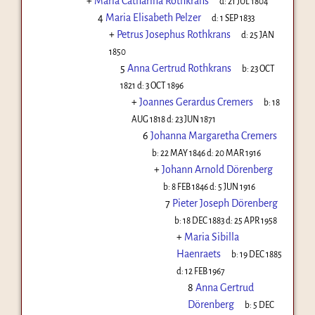
+
Maria Catharina Rothkrans
d:
21 JUL 1804
4
Maria Elisabeth Pelzer
d:
1 SEP 1833
+
Petrus Josephus Rothkrans
d:
25 JAN
1850
5
Anna Gertrud Rothkrans
b:
23 OCT
1821
d:
3 OCT 1896
+
Joannes Gerardus Cremers
b:
18
AUG 1818
d:
23 JUN 1871
6
Johanna Margaretha Cremers
b:
22 MAY 1846
d:
20 MAR 1916
+
Johann Arnold Dörenberg
b:
8 FEB 1846
d:
5 JUN 1916
7
Pieter Joseph Dörenberg
b:
18 DEC 1883
d:
25 APR 1958
+
Maria Sibilla
Haenraets
b:
19 DEC 1885
d:
12 FEB 1967
8
Anna Gertrud
Dörenberg
b:
5 DEC