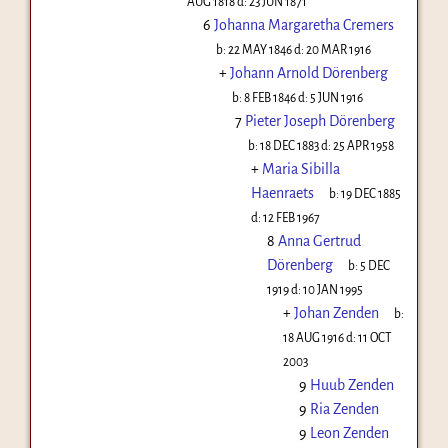
AUG 1818
d:
23 JUN 1871
6
Johanna Margaretha Cremers
b:
22 MAY 1846
d:
20 MAR 1916
+
Johann Arnold Dörenberg
b:
8 FEB 1846
d:
5 JUN 1916
7
Pieter Joseph Dörenberg
b:
18 DEC 1883
d:
25 APR 1958
+
Maria Sibilla
Haenraets
b:
19 DEC 1885
d:
12 FEB 1967
8
Anna Gertrud
Dörenberg
b:
5 DEC
1919
d:
10 JAN 1995
+
Johan Zenden
b:
18 AUG 1916
d:
11 OCT
2003
9
Huub Zenden
9
Ria Zenden
9
Leon Zenden