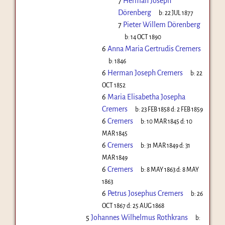
7
Herman Joseph
Dörenberg
b:
22 JUL 1877
7
Pieter Willem Dörenberg
b:
14 OCT 1890
6
Anna Maria Gertrudis Cremers
b:
1846
6
Herman Joseph Cremers
b:
22
OCT 1852
6
Maria Elisabetha Josepha
Cremers
b:
23 FEB 1858
d:
2 FEB 1859
6
Cremers
b:
10 MAR 1845
d:
10
MAR 1845
6
Cremers
b:
31 MAR 1849
d:
31
MAR 1849
6
Cremers
b:
8 MAY 1863
d:
8 MAY
1863
6
Petrus Josephus Cremers
b:
26
OCT 1867
d:
25 AUG 1868
5
Johannes Wilhelmus Rothkrans
b: