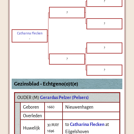
?
?
?
Catharina Flecken
-
?
?
?
Gezinsblad - Echtgeno(o)t(e)
OUDER (
M
)
Gerardus Pelzer (Pelsers)
Geboren
Nieuwenhagen
1660
Overleden
to
Catharina Flecken
at
30 MAY
Huwelijk
1696
Eijgelshoven