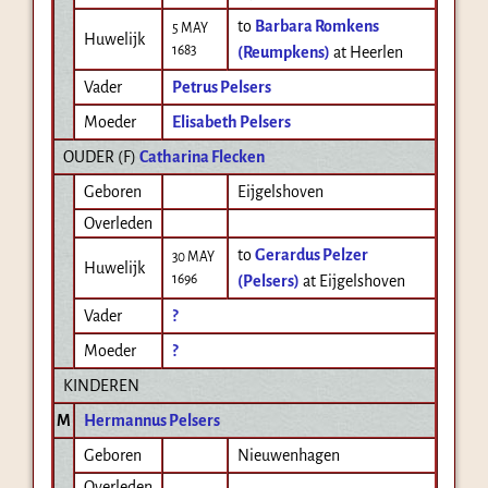
to
Barbara Romkens
5 MAY
Huwelijk
1683
(Reumpkens)
at Heerlen
Vader
Petrus Pelsers
Moeder
Elisabeth Pelsers
OUDER (
F
)
Catharina Flecken
Geboren
Eijgelshoven
Overleden
to
Gerardus Pelzer
30 MAY
Huwelijk
1696
(Pelsers)
at Eijgelshoven
Vader
?
Moeder
?
KINDEREN
M
Hermannus Pelsers
Geboren
Nieuwenhagen
Overleden