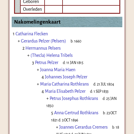
Geboren
Overleden
Nakomelingenkaart
1
Catharina Flecken
+
Gerardus Pelzer (Pelsers)
b:
1660
2
Hermannus Pelsers
+
(Thecla) Helena Tribels
3
Petrus Pelzer
d:
11 JAN 1815
+
Joanna Maria Haen
4
Johannes Joseph Pelzer
+
Maria Catharina Rothkrans
d:
21 JUL 1804
4
Maria Elisabeth Pelzer
d:
1 SEP 1833
+
Petrus Josephus Rothkrans
d:
25 JAN
1850
5
Anna Gertrud Rothkrans
b:
23 OCT
1821
d:
3 OCT 1896
+
Joannes Gerardus Cremers
b:
18