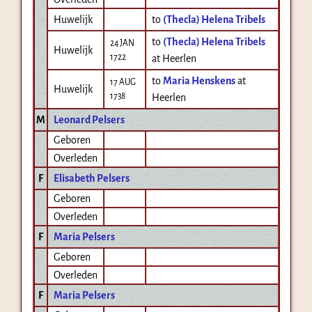
Huwelijk
to
(Thecla) Helena Tribels
to
(Thecla) Helena Tribels
24 JAN
Huwelijk
1722
at Heerlen
to
Maria Henskens
at
17 AUG
Huwelijk
1738
Heerlen
M
Leonard Pelsers
Geboren
Overleden
F
Elisabeth Pelsers
Geboren
Overleden
F
Maria Pelsers
Geboren
Overleden
F
Maria Pelsers