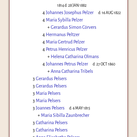
1814
d:
28 JAN 1882
4
Johannes Josephus Pelzer
d:
16 AUG 1822
4
Maria Sybilla Pelzer
+
Gerardus Simon Cörvers
4
Hermanus Peltzer
4
Maria Gertrud Pelzer
4
Petrus Henricus Pelzer
+
Helena Catharina Olmans
4
Johannes Petrus Pelzer
d:
27 OCT 1860
+
Anna Catharina Tribels
3
Gerardus Pelsers
3
Gerardus Pelsers
3
Maria Pelsers
3
Maria Pelsers
3
Joannes Pelsers
d:
6 MAY 1815
+
Maria Sibilla Zaunbrecher
3
Catharina Pelsers
3
Catharina Pelsers