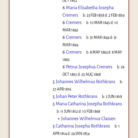
OCT 1852
6
Maria Elisabetha Josepha
Cremers
b:
23 FEB 1858
d:
2 FEB 1859
6
Cremers
b:
10 MAR 1845
d:
10
MAR 1845
6
Cremers
b:
31 MAR 1849
d:
31
MAR 1849
6
Cremers
b:
8 MAY 1863
d:
8 MAY
1863
6
Petrus Josephus Cremers
b:
26
OCT 1867
d:
25 AUG 1868
5
Johannes Wilhelmus Rothkrans
b:
27 APR 1816
5
Johan Peter Rothkrans
b:
2 JUN 1818
5
Maria Catharina Josepha Rothkrans
b:
11 JUN 1812
d:
10 FEB 1868
+
Johannes Wilhelmus Classen
5
Catharina Josepha Rothkrans
b:
1
APR 1814
d:
29 JAN 1854