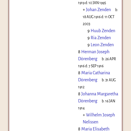
1919
d:
10 JAN 1995
+
Johan Zenden
b:
18 AUG 1916
d:
11 OCT
2003
9
Huub Zenden
9
Ria Zenden
9
Leon Zenden
8
Herman Joseph
Dörenberg
b:
26 APR
1916
d:
7 SEP 1916
8
Maria Catharina
Dörenberg
b:
31 AUG
1912
8
Johanna Margaretha
Dörenberg
b:
16 JAN
1914
+
Wilhelm Joseph
Nelissen
8
Maria Elisabeth