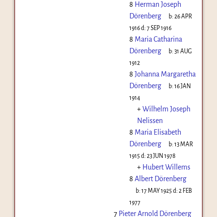
8
Herman Joseph
Dörenberg
b:
26 APR
1916
d:
7 SEP 1916
8
Maria Catharina
Dörenberg
b:
31 AUG
1912
8
Johanna Margaretha
Dörenberg
b:
16 JAN
1914
+
Wilhelm Joseph
Nelissen
8
Maria Elisabeth
Dörenberg
b:
13 MAR
1915
d:
23 JUN 1978
+
Hubert Willems
8
Albert Dörenberg
b:
17 MAY 1925
d:
2 FEB
1977
7
Pieter Arnold Dörenberg