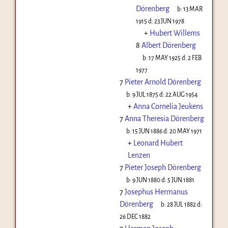
Dörenberg
b:
13 MAR
1915
d:
23 JUN 1978
+
Hubert Willems
8
Albert Dörenberg
b:
17 MAY 1925
d:
2 FEB
1977
7
Pieter Arnold Dörenberg
b:
9 JUL 1875
d:
22 AUG 1954
+
Anna Cornelia Jeukens
7
Anna Theresia Dörenberg
b:
15 JUN 1886
d:
20 MAY 1971
+
Leonard Hubert
Lenzen
7
Pieter Joseph Dörenberg
b:
9 JUN 1880
d:
5 JUN 1881
7
Josephus Hermanus
Dörenberg
b:
28 JUL 1882
d:
26 DEC 1882