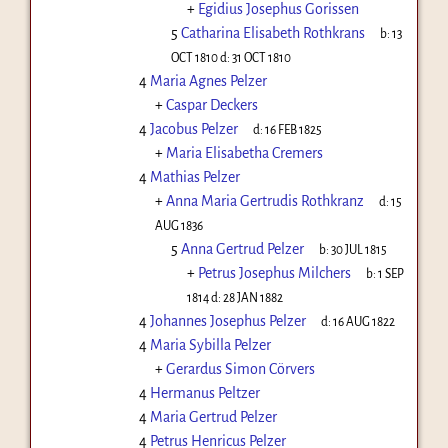
+
Egidius Josephus Gorissen
5
Catharina Elisabeth Rothkrans
b:
13
OCT 1810
d:
31 OCT 1810
4
Maria Agnes Pelzer
+
Caspar Deckers
4
Jacobus Pelzer
d:
16 FEB 1825
+
Maria Elisabetha Cremers
4
Mathias Pelzer
+
Anna Maria Gertrudis Rothkranz
d:
15
AUG 1836
5
Anna Gertrud Pelzer
b:
30 JUL 1815
+
Petrus Josephus Milchers
b:
1 SEP
1814
d:
28 JAN 1882
4
Johannes Josephus Pelzer
d:
16 AUG 1822
4
Maria Sybilla Pelzer
+
Gerardus Simon Cörvers
4
Hermanus Peltzer
4
Maria Gertrud Pelzer
4
Petrus Henricus Pelzer