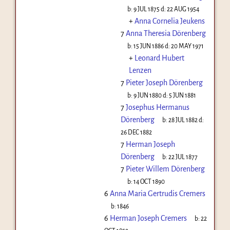
b:
9 JUL 1875
d:
22 AUG 1954
+
Anna Cornelia Jeukens
7
Anna Theresia Dörenberg
b:
15 JUN 1886
d:
20 MAY 1971
+
Leonard Hubert
Lenzen
7
Pieter Joseph Dörenberg
b:
9 JUN 1880
d:
5 JUN 1881
7
Josephus Hermanus
Dörenberg
b:
28 JUL 1882
d:
26 DEC 1882
7
Herman Joseph
Dörenberg
b:
22 JUL 1877
7
Pieter Willem Dörenberg
b:
14 OCT 1890
6
Anna Maria Gertrudis Cremers
b:
1846
6
Herman Joseph Cremers
b:
22