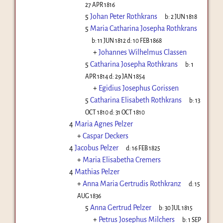
27 APR 1816
5
Johan Peter Rothkrans
b:
2 JUN 1818
5
Maria Catharina Josepha Rothkrans
b:
11 JUN 1812
d:
10 FEB 1868
+
Johannes Wilhelmus Classen
5
Catharina Josepha Rothkrans
b:
1
APR 1814
d:
29 JAN 1854
+
Egidius Josephus Gorissen
5
Catharina Elisabeth Rothkrans
b:
13
OCT 1810
d:
31 OCT 1810
4
Maria Agnes Pelzer
+
Caspar Deckers
4
Jacobus Pelzer
d:
16 FEB 1825
+
Maria Elisabetha Cremers
4
Mathias Pelzer
+
Anna Maria Gertrudis Rothkranz
d:
15
AUG 1836
5
Anna Gertrud Pelzer
b:
30 JUL 1815
+
Petrus Josephus Milchers
b:
1 SEP