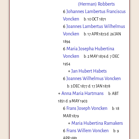
(Herman) Robberts
6
Johannes Lambertus Franciscus
Voncken
b:
10 OCT 1871
6
Joannes Lambertus Wilhelmus
Voncken
b:
17 APR 1873
d:
26 JAN
1894
6
Maria Josepha Hubertina
Voncken
b:
2 MAY 1876
d:
7 DEC
1954
+
Jan Hubert Habets
6
Joannes Wilhelmus Voncken
b:
3 DEC 1877
d:
17 JAN 1878
+
Anna Maria Hartmans
b:
ABT
1851
d:
9 MAY 1903
6
Frans Joseph Voncken
b:
18
MAR 1879
+
Maria Hubertina Ramakers
6
Frans Willem Voncken
b:
9
APR 1881