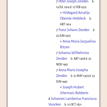
7
Peter Joseph Zenden
b:
19 JUL 1914
d:
15 FEB 1979
+
Hildegard Amalija
Oberste-Hetbleck
b:
ABT 1914
7
Franz Johann Zenden
b:
25 JUN 1905
+
Anna Maria Jacquelina
Ritzen
7
Johanna Wilhelmina
Zenden
b:
ABT 1908
d:
25
NOV 1967
7
Anna Maria Josepha
Zenden
b:
21 MAY 1903
d:
23
JUN 1990
+
Joseph Hubert
(Herman) Robberts
6
Johannes Lambertus Franciscus
Voncken
b:
10 OCT 1871