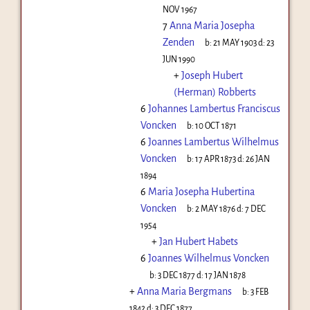
NOV 1967
7
Anna Maria Josepha
Zenden
b:
21 MAY 1903
d:
23
JUN 1990
+
Joseph Hubert
(Herman) Robberts
6
Johannes Lambertus Franciscus
Voncken
b:
10 OCT 1871
6
Joannes Lambertus Wilhelmus
Voncken
b:
17 APR 1873
d:
26 JAN
1894
6
Maria Josepha Hubertina
Voncken
b:
2 MAY 1876
d:
7 DEC
1954
+
Jan Hubert Habets
6
Joannes Wilhelmus Voncken
b:
3 DEC 1877
d:
17 JAN 1878
+
Anna Maria Bergmans
b:
3 FEB
1842
d:
3 DEC 1877