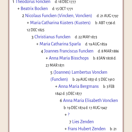
1
Theodorus Foncken
d:
18 DEC 1777
+
Beatrix Bocken
d:
15 OCT 1771
2
Nicolaus Funcken (Vincken, Voncken)
d:
21 AUG 1797
+
Maria Catharina Küsters (Kusters)
b:
ABT 1736
d:
12 DEC 1825
3
Christianus Funcken
d:
22 MAY 1873
+
Maria Catharina Sparla
d:
19 AUG 1859
4
Joannes Franciscus Funcken
d:
8 MAR 1886
+
Anna Maria Bisschops
b:
8 JAN 1808
d:
27 MAR 1871
5
(Joannes) Lambertus Voncken
(Funcken)
b:
29 AUG 1837
d:
5 DEC 1910
+
Anna Maria Bergmans
b:
3 FEB
1842
d:
3 DEC 1877
6
Anna Maria Elisabeth Voncken
b:
19 DEC 1874
d:
17 AUG 1947
+
?
7
Lies Zenden
+
Frans Hubert Zenden
b:
21