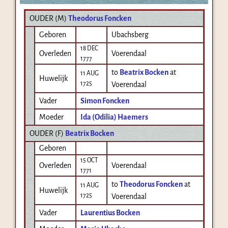
OUDER (
M
)
Theodorus Foncken
Geboren
Ubachsberg
18 DEC
Overleden
Voerendaal
1777
to
Beatrix Bocken
at
11 AUG
Huwelijk
1725
Voerendaal
Vader
Simon Foncken
Moeder
Ida (Odilia) Haemers
OUDER (
F
)
Beatrix Bocken
Geboren
15 OCT
Overleden
Voerendaal
1771
to
Theodorus Foncken
at
11 AUG
Huwelijk
1725
Voerendaal
Vader
Laurentius Bocken