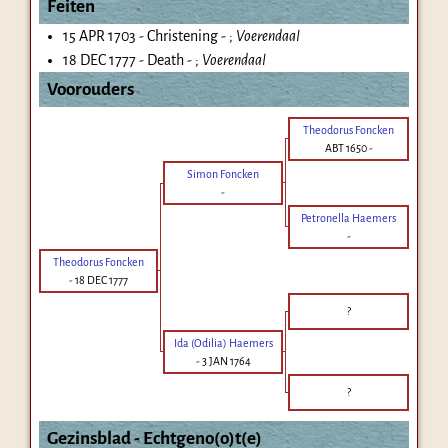
Feiten
15 APR 1703 - Christening - ;
Voerendaal
18 DEC 1777 - Death - ;
Voerendaal
Voorouders
Theodorus Foncken
ABT 1650
-
Simon Foncken
-
Petronella Haemers
-
Theodorus Foncken
-
18 DEC 1777
?
Ida (Odilia) Haemers
-
3 JAN 1764
?
Gezinsblad - Echtgeno(o)t(e)