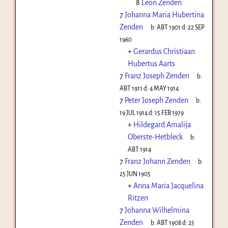
8
Leon Zenden
7
Johanna Maria Hubertina
Zenden
b:
ABT 1901
d:
22 SEP
1960
+
Gerardus Christiaan
Hubertus Aarts
7
Franz Joseph Zenden
b:
ABT 1911
d:
4 MAY 1914
7
Peter Joseph Zenden
b:
19 JUL 1914
d:
15 FEB 1979
+
Hildegard Amalija
Oberste-Hetbleck
b:
ABT 1914
7
Franz Johann Zenden
b:
25 JUN 1905
+
Anna Maria Jacquelina
Ritzen
7
Johanna Wilhelmina
Zenden
b:
ABT 1908
d:
25