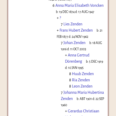
6
Anna Maria Elisabeth Voncken
b:
19 DEC 1874
d:
17 AUG 1947
+
?
7
Lies Zenden
+
Frans Hubert Zenden
b:
21
FEB 1877
d:
24 NOV 1962
7
Johan Zenden
b:
18 AUG
1916
d:
11 OCT 2003
+
Anna Gertrud
Dörenberg
b:
5 DEC 1919
d:
10 JAN 1995
8
Huub Zenden
8
Ria Zenden
8
Leon Zenden
7
Johanna Maria Hubertina
Zenden
b:
ABT 1901
d:
22 SEP
1960
+
Gerardus Christiaan