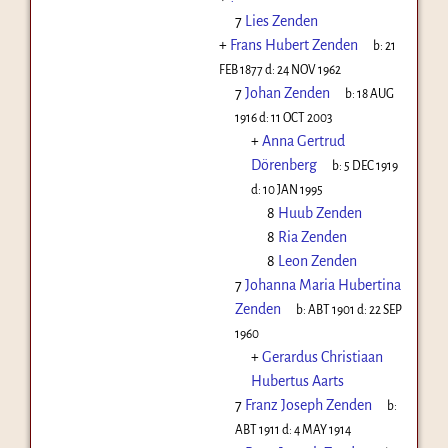
7
Lies Zenden
+
Frans Hubert Zenden
b:
21
FEB 1877
d:
24 NOV 1962
7
Johan Zenden
b:
18 AUG
1916
d:
11 OCT 2003
+
Anna Gertrud
Dörenberg
b:
5 DEC 1919
d:
10 JAN 1995
8
Huub Zenden
8
Ria Zenden
8
Leon Zenden
7
Johanna Maria Hubertina
Zenden
b:
ABT 1901
d:
22 SEP
1960
+
Gerardus Christiaan
Hubertus Aarts
7
Franz Joseph Zenden
b:
ABT 1911
d:
4 MAY 1914