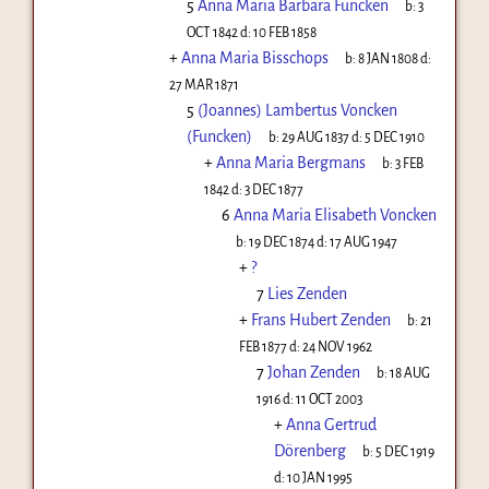
5
Anna Maria Barbara Funcken
b:
3
OCT 1842
d:
10 FEB 1858
+
Anna Maria Bisschops
b:
8 JAN 1808
d:
27 MAR 1871
5
(Joannes) Lambertus Voncken
(Funcken)
b:
29 AUG 1837
d:
5 DEC 1910
+
Anna Maria Bergmans
b:
3 FEB
1842
d:
3 DEC 1877
6
Anna Maria Elisabeth Voncken
b:
19 DEC 1874
d:
17 AUG 1947
+
?
7
Lies Zenden
+
Frans Hubert Zenden
b:
21
FEB 1877
d:
24 NOV 1962
7
Johan Zenden
b:
18 AUG
1916
d:
11 OCT 2003
+
Anna Gertrud
Dörenberg
b:
5 DEC 1919
d:
10 JAN 1995