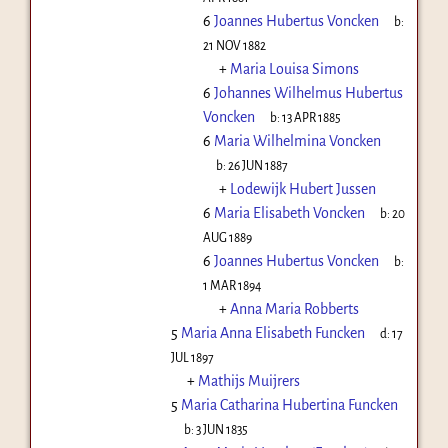
6
Joannes Hubertus Voncken
b:
21 NOV 1882
+
Maria Louisa Simons
6
Johannes Wilhelmus Hubertus
Voncken
b:
13 APR 1885
6
Maria Wilhelmina Voncken
b:
26 JUN 1887
+
Lodewijk Hubert Jussen
6
Maria Elisabeth Voncken
b:
20
AUG 1889
6
Joannes Hubertus Voncken
b:
1 MAR 1894
+
Anna Maria Robberts
5
Maria Anna Elisabeth Funcken
d:
17
JUL 1897
+
Mathijs Muijrers
5
Maria Catharina Hubertina Funcken
b:
3 JUN 1835