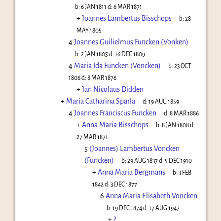
b:
6 JAN 1811
d:
6 MAR 1871
+
Joannes Lambertus Bisschops
b:
28
MAY 1805
4
Joannes Guilielmus Funcken (Vonken)
b:
2 JAN 1805
d:
16 DEC 1809
4
Maria Ida Funcken (Voncken)
b:
23 OCT
1806
d:
8 MAR 1876
+
Jan Nicolaus Didden
+
Maria Catharina Sparla
d:
19 AUG 1859
4
Joannes Franciscus Funcken
d:
8 MAR 1886
+
Anna Maria Bisschops
b:
8 JAN 1808
d:
27 MAR 1871
5
(Joannes) Lambertus Voncken
(Funcken)
b:
29 AUG 1837
d:
5 DEC 1910
+
Anna Maria Bergmans
b:
3 FEB
1842
d:
3 DEC 1877
6
Anna Maria Elisabeth Voncken
b:
19 DEC 1874
d:
17 AUG 1947
+
?