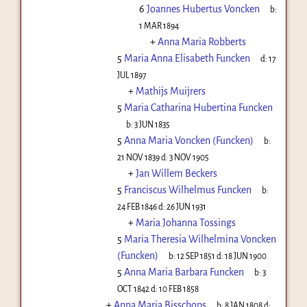
6
Joannes Hubertus Voncken
b:
1 MAR 1894
+
Anna Maria Robberts
5
Maria Anna Elisabeth Funcken
d:
17
JUL 1897
+
Mathijs Muijrers
5
Maria Catharina Hubertina Funcken
b:
3 JUN 1835
5
Anna Maria Voncken (Funcken)
b:
21 NOV 1839
d:
3 NOV 1905
+
Jan Willem Beckers
5
Franciscus Wilhelmus Funcken
b:
24 FEB 1846
d:
26 JUN 1931
+
Maria Johanna Tossings
5
Maria Theresia Wilhelmina Voncken
(Funcken)
b:
12 SEP 1851
d:
18 JUN 1900
5
Anna Maria Barbara Funcken
b:
3
OCT 1842
d:
10 FEB 1858
+
Anna Maria Bisschops
b:
8 JAN 1808
d: