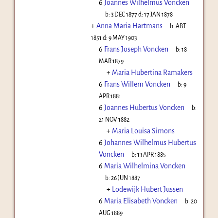
6
Joannes Wilhelmus Voncken
b:
3 DEC 1877
d:
17 JAN 1878
+
Anna Maria Hartmans
b:
ABT
1851
d:
9 MAY 1903
6
Frans Joseph Voncken
b:
18
MAR 1879
+
Maria Hubertina Ramakers
6
Frans Willem Voncken
b:
9
APR 1881
6
Joannes Hubertus Voncken
b:
21 NOV 1882
+
Maria Louisa Simons
6
Johannes Wilhelmus Hubertus
Voncken
b:
13 APR 1885
6
Maria Wilhelmina Voncken
b:
26 JUN 1887
+
Lodewijk Hubert Jussen
6
Maria Elisabeth Voncken
b:
20
AUG 1889