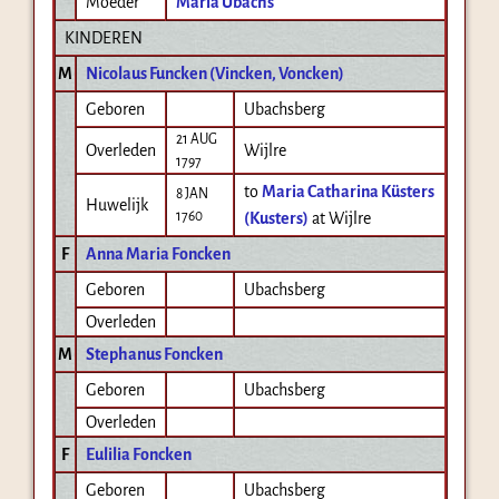
Moeder
Maria Ubachs
KINDEREN
M
Nicolaus Funcken (Vincken, Voncken)
Geboren
Ubachsberg
21 AUG
Overleden
Wijlre
1797
to
Maria Catharina Küsters
8 JAN
Huwelijk
1760
(Kusters)
at Wijlre
F
Anna Maria Foncken
Geboren
Ubachsberg
Overleden
M
Stephanus Foncken
Geboren
Ubachsberg
Overleden
F
Eulilia Foncken
Geboren
Ubachsberg