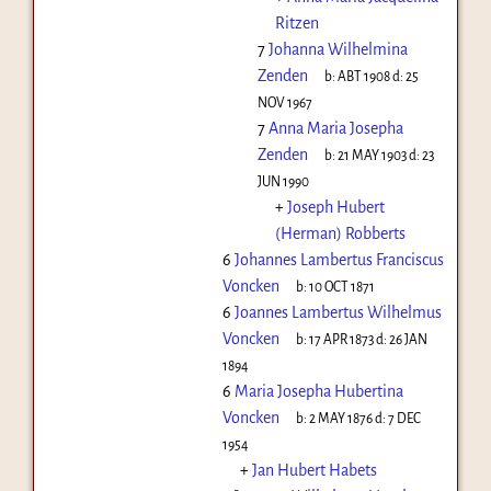
Ritzen
7
Johanna Wilhelmina
Zenden
b:
ABT 1908
d:
25
NOV 1967
7
Anna Maria Josepha
Zenden
b:
21 MAY 1903
d:
23
JUN 1990
+
Joseph Hubert
(Herman) Robberts
6
Johannes Lambertus Franciscus
Voncken
b:
10 OCT 1871
6
Joannes Lambertus Wilhelmus
Voncken
b:
17 APR 1873
d:
26 JAN
1894
6
Maria Josepha Hubertina
Voncken
b:
2 MAY 1876
d:
7 DEC
1954
+
Jan Hubert Habets