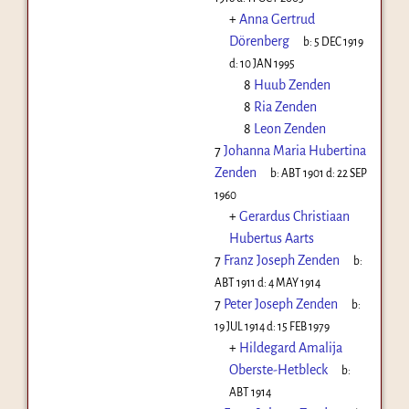
+
Anna Gertrud
Dörenberg
b:
5 DEC 1919
d:
10 JAN 1995
8
Huub Zenden
8
Ria Zenden
8
Leon Zenden
7
Johanna Maria Hubertina
Zenden
b:
ABT 1901
d:
22 SEP
1960
+
Gerardus Christiaan
Hubertus Aarts
7
Franz Joseph Zenden
b:
ABT 1911
d:
4 MAY 1914
7
Peter Joseph Zenden
b:
19 JUL 1914
d:
15 FEB 1979
+
Hildegard Amalija
Oberste-Hetbleck
b:
ABT 1914