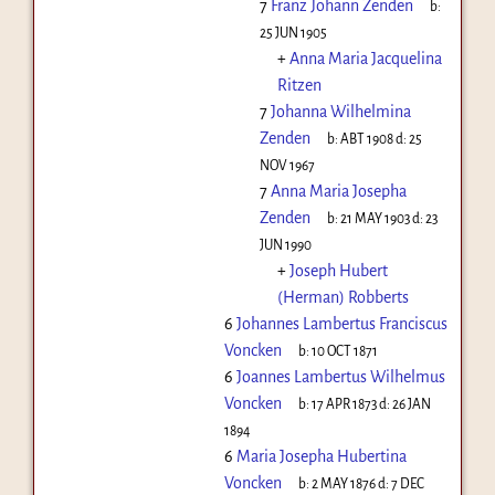
7
Franz Johann Zenden
b:
25 JUN 1905
+
Anna Maria Jacquelina
Ritzen
7
Johanna Wilhelmina
Zenden
b:
ABT 1908
d:
25
NOV 1967
7
Anna Maria Josepha
Zenden
b:
21 MAY 1903
d:
23
JUN 1990
+
Joseph Hubert
(Herman) Robberts
6
Johannes Lambertus Franciscus
Voncken
b:
10 OCT 1871
6
Joannes Lambertus Wilhelmus
Voncken
b:
17 APR 1873
d:
26 JAN
1894
6
Maria Josepha Hubertina
Voncken
b:
2 MAY 1876
d:
7 DEC