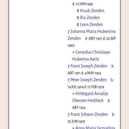
d:
10 JAN 1995
8
Huub Zenden
8
Ria Zenden
8
Leon Zenden
7
Johanna Maria Hubertina
Zenden
b:
ABT 1901
d:
22 SEP
1960
+
Gerardus Christiaan
Hubertus Aarts
7
Franz Joseph Zenden
b:
ABT 1911
d:
4 MAY 1914
7
Peter Joseph Zenden
b:
19 JUL 1914
d:
15 FEB 1979
+
Hildegard Amalija
Oberste-Hetbleck
b:
ABT 1914
7
Franz Johann Zenden
b:
25 JUN 1905
+
Anna Maria Jacquelina