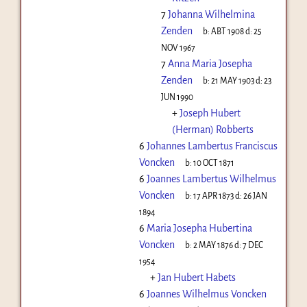
7
Johanna Wilhelmina
Zenden
b:
ABT 1908
d:
25
NOV 1967
7
Anna Maria Josepha
Zenden
b:
21 MAY 1903
d:
23
JUN 1990
+
Joseph Hubert
(Herman) Robberts
6
Johannes Lambertus Franciscus
Voncken
b:
10 OCT 1871
6
Joannes Lambertus Wilhelmus
Voncken
b:
17 APR 1873
d:
26 JAN
1894
6
Maria Josepha Hubertina
Voncken
b:
2 MAY 1876
d:
7 DEC
1954
+
Jan Hubert Habets
6
Joannes Wilhelmus Voncken