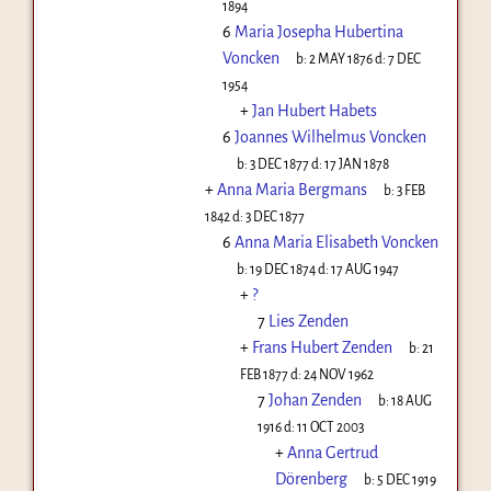
1894
6
Maria Josepha Hubertina
Voncken
b:
2 MAY 1876
d:
7 DEC
1954
+
Jan Hubert Habets
6
Joannes Wilhelmus Voncken
b:
3 DEC 1877
d:
17 JAN 1878
+
Anna Maria Bergmans
b:
3 FEB
1842
d:
3 DEC 1877
6
Anna Maria Elisabeth Voncken
b:
19 DEC 1874
d:
17 AUG 1947
+
?
7
Lies Zenden
+
Frans Hubert Zenden
b:
21
FEB 1877
d:
24 NOV 1962
7
Johan Zenden
b:
18 AUG
1916
d:
11 OCT 2003
+
Anna Gertrud
Dörenberg
b:
5 DEC 1919