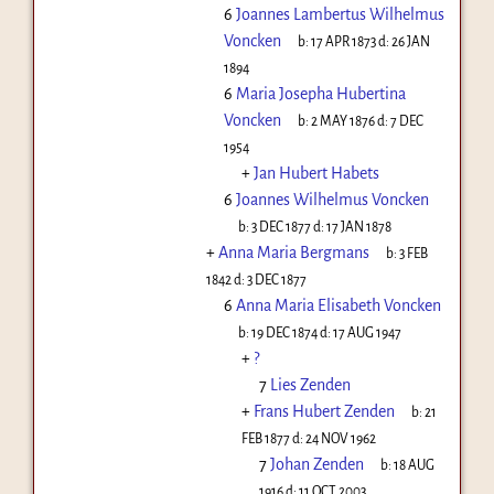
6
Joannes Lambertus Wilhelmus
Voncken
b:
17 APR 1873
d:
26 JAN
1894
6
Maria Josepha Hubertina
Voncken
b:
2 MAY 1876
d:
7 DEC
1954
+
Jan Hubert Habets
6
Joannes Wilhelmus Voncken
b:
3 DEC 1877
d:
17 JAN 1878
+
Anna Maria Bergmans
b:
3 FEB
1842
d:
3 DEC 1877
6
Anna Maria Elisabeth Voncken
b:
19 DEC 1874
d:
17 AUG 1947
+
?
7
Lies Zenden
+
Frans Hubert Zenden
b:
21
FEB 1877
d:
24 NOV 1962
7
Johan Zenden
b:
18 AUG
1916
d:
11 OCT 2003