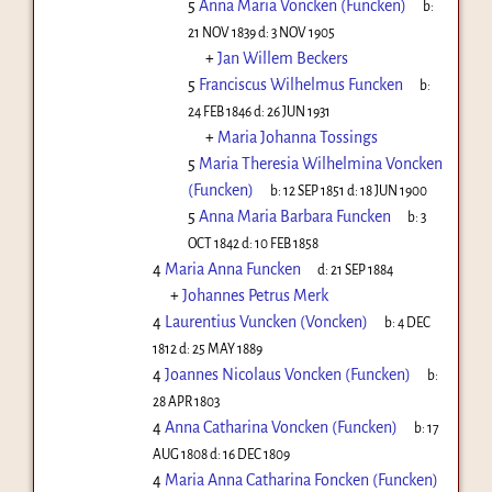
5
Anna Maria Voncken (Funcken)
b:
21 NOV 1839
d:
3 NOV 1905
+
Jan Willem Beckers
5
Franciscus Wilhelmus Funcken
b:
24 FEB 1846
d:
26 JUN 1931
+
Maria Johanna Tossings
5
Maria Theresia Wilhelmina Voncken
(Funcken)
b:
12 SEP 1851
d:
18 JUN 1900
5
Anna Maria Barbara Funcken
b:
3
OCT 1842
d:
10 FEB 1858
4
Maria Anna Funcken
d:
21 SEP 1884
+
Johannes Petrus Merk
4
Laurentius Vuncken (Voncken)
b:
4 DEC
1812
d:
25 MAY 1889
4
Joannes Nicolaus Voncken (Funcken)
b:
28 APR 1803
4
Anna Catharina Voncken (Funcken)
b:
17
AUG 1808
d:
16 DEC 1809
4
Maria Anna Catharina Foncken (Funcken)