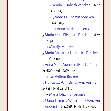
6
Maria Elisabeth Voncken
b:
20
AUG 1889
6
Joannes Hubertus Voncken
b:
1 MAR 1894
+
Anna Maria Robberts
5
Maria Anna Elisabeth Funcken
d:
17
JUL 1897
+
Mathijs Muijrers
5
Maria Catharina Hubertina Funcken
b:
3 JUN 1835
5
Anna Maria Voncken (Funcken)
b:
21 NOV 1839
d:
3 NOV 1905
+
Jan Willem Beckers
5
Franciscus Wilhelmus Funcken
b:
24 FEB 1846
d:
26 JUN 1931
+
Maria Johanna Tossings
5
Maria Theresia Wilhelmina Voncken
(Funcken)
b:
12 SEP 1851
d:
18 JUN 1900