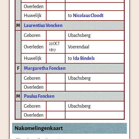
Overleden
Huwelijk
to
Nicolaus Cloodt
M
Laurentius Voncken
Geboren
Ubachsberg
23 OCT
Overleden
Voerendaal
1817
Huwelijk
to
Ida Bindels
F
Margaretha Foncken
Geboren
Ubachsberg
Overleden
M
Paulus Foncken
Geboren
Ubachsberg
Overleden
Nakomelingenkaart