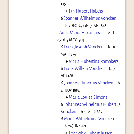
1954
+
Jan Hubert Habets
6
Joannes Wilhelmus Voncken
b:
3 DEC 1877
d:
17 JAN 1878
+
Anna Maria Hartmans
b:
ABT
1851
d:
9 MAY 1903
6
Frans Joseph Voncken
b:
18
MAR 1879
+
Maria Hubertina Ramakers
6
Frans Willem Voncken
b:
9
APR 1881
6
Joannes Hubertus Voncken
b:
21 NOV 1882
+
Maria Louisa Simons
6
Johannes Wilhelmus Hubertus
Voncken
b:
13 APR 1885
6
Maria Wilhelmina Voncken
b:
26 JUN 1887
+
Lodewijk Hubert Jussen