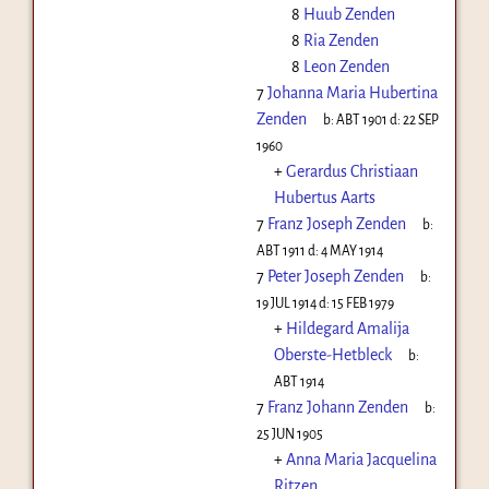
8
Huub Zenden
8
Ria Zenden
8
Leon Zenden
7
Johanna Maria Hubertina
Zenden
b:
ABT 1901
d:
22 SEP
1960
+
Gerardus Christiaan
Hubertus Aarts
7
Franz Joseph Zenden
b:
ABT 1911
d:
4 MAY 1914
7
Peter Joseph Zenden
b:
19 JUL 1914
d:
15 FEB 1979
+
Hildegard Amalija
Oberste-Hetbleck
b:
ABT 1914
7
Franz Johann Zenden
b:
25 JUN 1905
+
Anna Maria Jacquelina
Ritzen