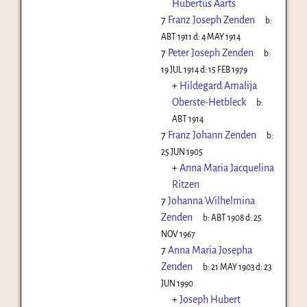
Hubertus Aarts
7
Franz Joseph Zenden
b:
ABT 1911
d:
4 MAY 1914
7
Peter Joseph Zenden
b:
19 JUL 1914
d:
15 FEB 1979
+
Hildegard Amalija
Oberste-Hetbleck
b:
ABT 1914
7
Franz Johann Zenden
b:
25 JUN 1905
+
Anna Maria Jacquelina
Ritzen
7
Johanna Wilhelmina
Zenden
b:
ABT 1908
d:
25
NOV 1967
7
Anna Maria Josepha
Zenden
b:
21 MAY 1903
d:
23
JUN 1990
+
Joseph Hubert