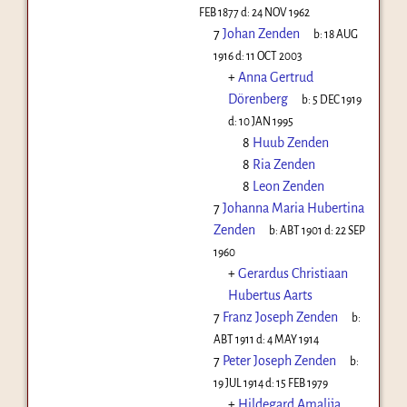
FEB 1877
d:
24 NOV 1962
7
Johan Zenden
b:
18 AUG
1916
d:
11 OCT 2003
+
Anna Gertrud
Dörenberg
b:
5 DEC 1919
d:
10 JAN 1995
8
Huub Zenden
8
Ria Zenden
8
Leon Zenden
7
Johanna Maria Hubertina
Zenden
b:
ABT 1901
d:
22 SEP
1960
+
Gerardus Christiaan
Hubertus Aarts
7
Franz Joseph Zenden
b:
ABT 1911
d:
4 MAY 1914
7
Peter Joseph Zenden
b:
19 JUL 1914
d:
15 FEB 1979
+
Hildegard Amalija