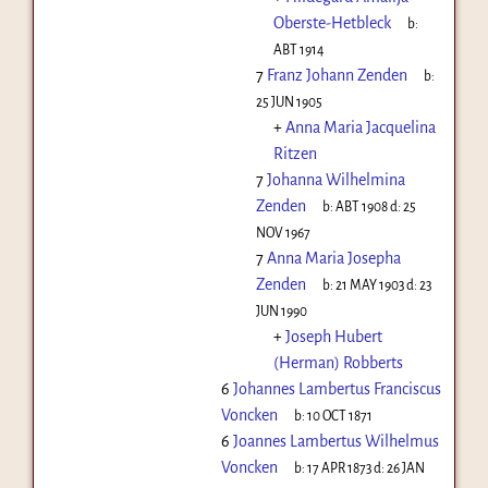
Oberste-Hetbleck
b:
ABT 1914
7
Franz Johann Zenden
b:
25 JUN 1905
+
Anna Maria Jacquelina
Ritzen
7
Johanna Wilhelmina
Zenden
b:
ABT 1908
d:
25
NOV 1967
7
Anna Maria Josepha
Zenden
b:
21 MAY 1903
d:
23
JUN 1990
+
Joseph Hubert
(Herman) Robberts
6
Johannes Lambertus Franciscus
Voncken
b:
10 OCT 1871
6
Joannes Lambertus Wilhelmus
Voncken
b:
17 APR 1873
d:
26 JAN