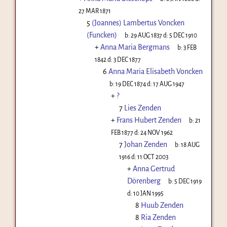
27 MAR 1871
5
(Joannes) Lambertus Voncken
(Funcken)
b:
29 AUG 1837
d:
5 DEC 1910
+
Anna Maria Bergmans
b:
3 FEB
1842
d:
3 DEC 1877
6
Anna Maria Elisabeth Voncken
b:
19 DEC 1874
d:
17 AUG 1947
+
?
7
Lies Zenden
+
Frans Hubert Zenden
b:
21
FEB 1877
d:
24 NOV 1962
7
Johan Zenden
b:
18 AUG
1916
d:
11 OCT 2003
+
Anna Gertrud
Dörenberg
b:
5 DEC 1919
d:
10 JAN 1995
8
Huub Zenden
8
Ria Zenden